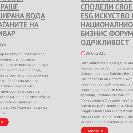
РАШЕ
СПОДЕЛИ СВО
ИРАНА ВОДА
ESG ИСКУСТВО 
РАЃАНИТЕ НА
НАЦИОНАЛНИО
ИВАР
БИЗНИС ФОРУМ
ОДРЖЛИВОСТ
026
06.07.2026
ор на актуелната криза со
увањето во Гостивар,
Витаминка беше дел од Наци
 денеска испорача донација
бизнис форум „Turning Sustainab
3 тони флаширана вода,
Competitiveness: Building Resil
а граѓаните кои се соочуваат
Businesses in an Uncertain Worl
г од безбедна вода за
организиран од Министерство
. Откако надлежните
надворешни работи и надвор
и препорачаа водата од
трговија, Стопанската комора
водовод да не се употребува,
Македонија и Обединетите На
 жители се принудени
рамки на работилницата „Sust
но да обезбедуваат вода од
Supply Chains and Export Readin
вни …
нашата компанија го претстав
искуство во воведувањето на
Повеќе