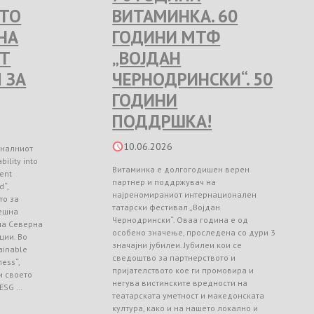
ЕТО
ВИТАМИНКА. 60
НА
ГОДИНИ МТФ
Т
„ВОЈДАН
 ЗА
ЧЕРНОДРИНСКИ“. 50
ГОДИНИ
ПОДДРШКА!
10.06.2026
оналниот
ility into
Витаминка е долгогодишен верен
ient
партнер и поддржувач на
d“,
најреномираниот интернационален
то за
татарски фестивал „Војдан
ешна
Чернодрински“. Оваа година е од
 на Северна
особено значење, проследена со дури 3
ции. Во
значајни јубилеи. Јубилеи кои се
ainable
сведоштво за партнерството и
ess“,
пријателството кое ги промовира и
и своето
негува вистинските вредности на
 ESG …
театарската уметност и македонската
култура, како и на нашето локално и