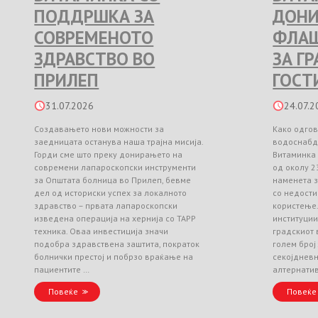
ПОДДРШКА ЗА
ДОНИ
СОВРЕМЕНОТО
ФЛАШ
ЗДРАВСТВО ВО
ЗА Г
ПРИЛЕП
ГОСТ
31.07.2026
24.07.2
Создавањето нови можности за
Како одгов
заедницата останува наша трајна мисија.
водоснабд
Горди сме што преку донирањето на
Витаминка
современи лапароскопски инструменти
од околу 2
за Општата болница во Прилеп, бевме
наменета з
дел од историски успех за локалното
со недости
здравство – првата лапароскопски
користење
изведена операција на хернија со TAPP
институци
техника. Оваа инвестиција значи
градскиот 
подобра здравствена заштита, пократок
голем број
болнички престој и побрзо враќање на
секојднев
пациентите …
алтернати
Повеќе
Повеќе