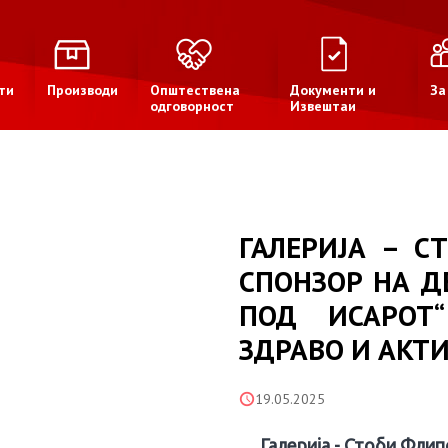
ти
Производи
Општествена
Документи и
За
одговорност
Извештаи
ГАЛЕРИЈА – С
СПОНЗОР НА Д
ПОД ИСАРОТ
ЗДРАВО И АКТ
19.05.2025
Галерија - Стоби Флип