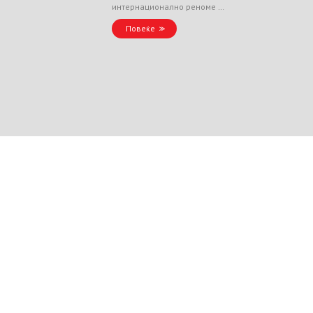
интернационално реноме …
Повеќе