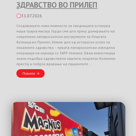
ЗДРАВСТВО ВО ПРИЛЕП
31.07.2026
Создавањето нови можности за заедницата останува
наша трајна мисија. Горди сме што преку донирањето на
современи лапароскопски инструменти за Општата
болница во Прилеп, бевме дел од историски успех за
локалното здравство – првата лапароскопски изведена
операција на хернија со TAPP техника. Оваа инвестиција
значи подобра здравствена заштита, пократок болнички
престој и побрзо враќање на пациентите …
Повеќе