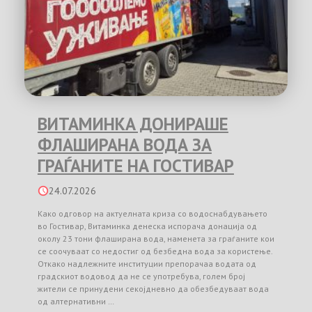
ВИТАМИНКА ДОНИРАШЕ
ФЛАШИРАНА ВОДА ЗА
ГРАЃАНИТЕ НА ГОСТИВАР
24.07.2026
Како одговор на актуелната криза со водоснабдувањето
во Гостивар, Витаминка денеска испорача донација од
околу 23 тони флаширана вода, наменета за граѓаните кои
се соочуваат со недостиг од безбедна вода за користење.
Откако надлежните институции препорачаа водата од
градскиот водовод да не се употребува, голем број
жители се принудени секојдневно да обезбедуваат вода
од алтернативни …