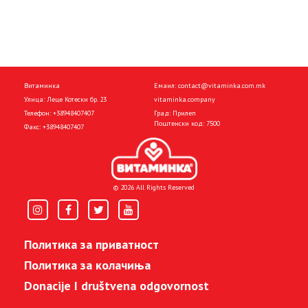
Витаминка
Емаил:
contact@vitaminka.com.mk
Улица: Леце Котески бр. 23
vitaminka.company
Телефон:
+38948407407
Град: Прилеп
Поштенски код: 7500
Факс:
+38948407407
© 2026 All Rights Reserved
Политика за приватност
Политика за колачиња
Donacije I društvena odgovornost