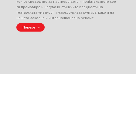
кои се сведоштво за партнерството и пријателството кое
ги промовира и негува вистинските вредности на
театарската уметност и македонската култура, како и на
нашето локално и интернационално реноме …
Повеќе