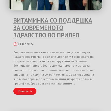
ВИТАМИНКА СО ПОДДРШКА
ЗА СОВРЕМЕНОТО
ЗДРАВСТВО ВО ПРИЛЕП
31.07.2026
Создавањето нови можности за заедницата останува
наша трајна мисија. Горди сме што преку донирањето на
современи лапароскопски инструменти за Општата
болница во Прилеп, бевме дел од историски успех за
локалното здравство – првата лапароскопски изведена
операција на хернија со TAPP техника. Оваа инвестиција
значи подобра здравствена заштита, пократок болнички
престој и побрзо враќање на пациентите …
Повеќе