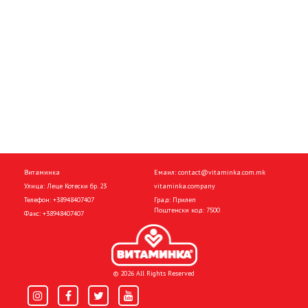
Витаминка
Емаил:
contact@vitaminka.com.mk
Улица: Леце Котески бр. 23
vitaminka.company
Телефон:
+38948407407
Град: Прилеп
Поштенски код: 7500
Факс:
+38948407407
© 2026 All Rights Reserved