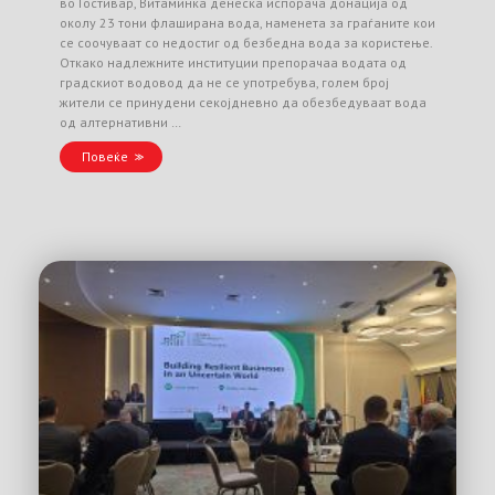
во Гостивар, Витаминка денеска испорача донација од
околу 23 тони флаширана вода, наменета за граѓаните кои
се соочуваат со недостиг од безбедна вода за користење.
Откако надлежните институции препорачаа водата од
градскиот водовод да не се употребува, голем број
жители се принудени секојдневно да обезбедуваат вода
од алтернативни …
Повеќе