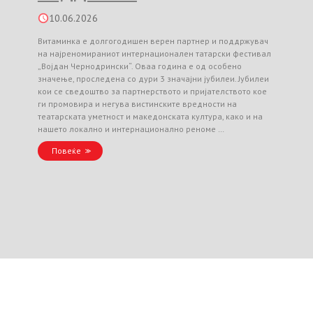
10.06.2026
Витаминка е долгогодишен верен партнер и поддржувач
на најреномираниот интернационален татарски фестивал
„Војдан Чернодрински“. Оваа година е од особено
значење, проследена со дури 3 значајни јубилеи. Јубилеи
кои се сведоштво за партнерството и пријателството кое
ги промовира и негува вистинските вредности на
театарската уметност и македонската култура, како и на
нашето локално и интернационално реноме …
Повеќе