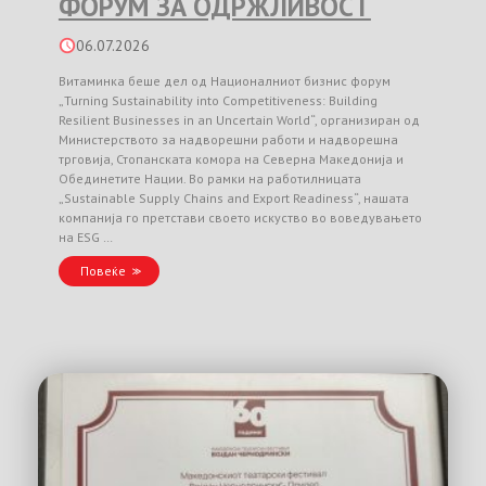
ФОРУМ ЗА ОДРЖЛИВОСТ
06.07.2026
Витаминка беше дел од Националниот бизнис форум
„Turning Sustainability into Competitiveness: Building
Resilient Businesses in an Uncertain World“, организиран од
Министерството за надворешни работи и надворешна
трговија, Стопанската комора на Северна Македонија и
Обединетите Нации. Во рамки на работилницата
„Sustainable Supply Chains and Export Readiness“, нашата
компанија го претстави своето искуство во воведувањето
на ESG …
Повеќе