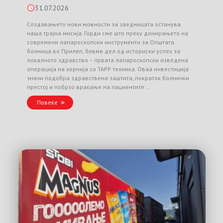
31.07.2026
Создавањето нови можности за заедницата останува
наша трајна мисија. Горди сме што преку донирањето на
современи лапароскопски инструменти за Општата
болница во Прилеп, бевме дел од историски успех за
локалното здравство – првата лапароскопски изведена
операција на хернија со TAPP техника. Оваа инвестиција
значи подобра здравствена заштита, пократок болнички
престој и побрзо враќање на пациентите …
Повеќе