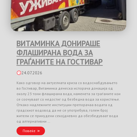
ВИТАМИНКА ДОНИРАШЕ
ФЛАШИРАНА ВОДА ЗА
ГРАЃАНИТЕ НА ГОСТИВАР
24.07.2026
Како одговор на актуелната криза со водоснабдувањето
во Гостивар, Витаминка денеска испорача донација од
околу 23 тони флаширана вода, наменета за граѓаните кои
се соочуваат со недостиг од безбедна вода за користење.
Откако надлежните институции препорачаа водата од
градскиот водовод да не се употребува, голем број
жители се принудени секојдневно да обезбедуваат вода
од алтернативни …
Повеќе