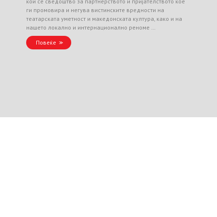
кои се сведоштво за партнерството и пријателството кое
ги промовира и негува вистинските вредности на
театарската уметност и македонската култура, како и на
нашето локално и интернационално реноме …
Повеќе