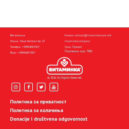
Витаминка
Емаил:
contact@vitaminka.com.mk
Улица: Леце Котески бр. 23
vitaminka.company
Телефон:
+38948407407
Град: Прилеп
Поштенски код: 7500
Факс:
+38948407407
© 2026 All Rights Reserved
Политика за приватност
Политика за колачиња
Donacije I društvena odgovornost