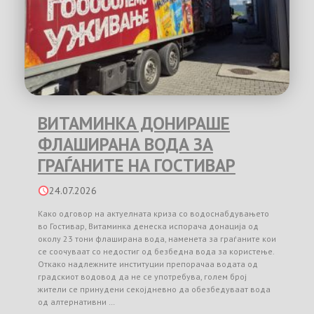
ВИТАМИНКА ДОНИРАШЕ
ФЛАШИРАНА ВОДА ЗА
ГРАЃАНИТЕ НА ГОСТИВАР
24.07.2026
Како одговор на актуелната криза со водоснабдувањето
во Гостивар, Витаминка денеска испорача донација од
околу 23 тони флаширана вода, наменета за граѓаните кои
се соочуваат со недостиг од безбедна вода за користење.
Откако надлежните институции препорачаа водата од
градскиот водовод да не се употребува, голем број
жители се принудени секојдневно да обезбедуваат вода
од алтернативни …