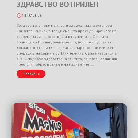
ЗДРАВСТВО ВО ПРИЛЕП
31.07.2026
Создавањето нови можности за заедницата останува
наша трајна мисија. Горди сме што преку донирањето на
современи лапароскопски инструменти за Општата
болница во Прилеп, бевме дел од историски успех за
локалното здравство – првата лапароскопски изведена
операција на хернија со TAPP техника. Оваа инвестиција
значи подобра здравствена заштита, пократок болнички
престој и побрзо враќање на пациентите …
Повеќе