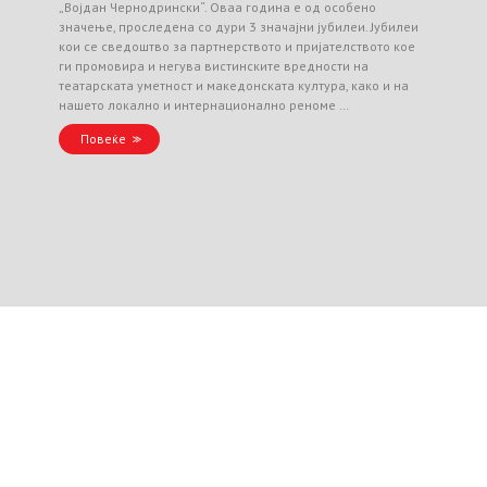
„Војдан Чернодрински“. Оваа година е од особено
значење, проследена со дури 3 значајни јубилеи. Јубилеи
кои се сведоштво за партнерството и пријателството кое
ги промовира и негува вистинските вредности на
театарската уметност и македонската култура, како и на
нашето локално и интернационално реноме …
Повеќе