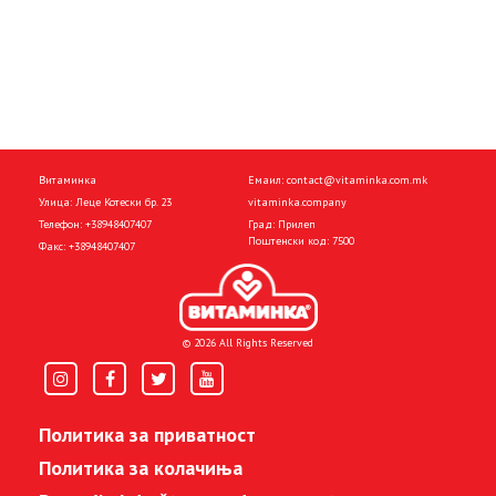
Витаминка
Емаил:
contact@vitaminka.com.mk
Улица: Леце Котески бр. 23
vitaminka.company
Телефон:
+38948407407
Град: Прилеп
Поштенски код: 7500
Факс:
+38948407407
© 2026 All Rights Reserved
Политика за приватност
Политика за колачиња