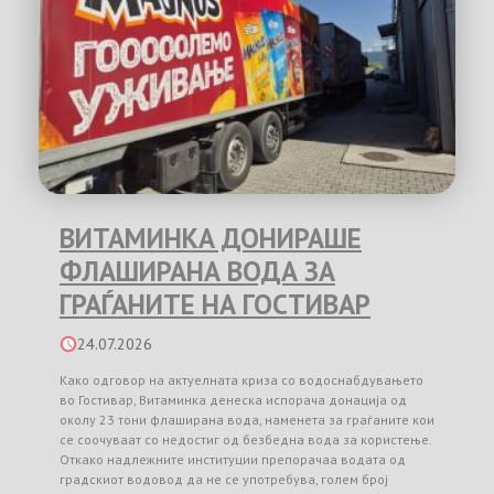
ВИТАМИНКА ДОНИРАШЕ
ФЛАШИРАНА ВОДА ЗА
ГРАЃАНИТЕ НА ГОСТИВАР
24.07.2026
Како одговор на актуелната криза со водоснабдувањето
во Гостивар, Витаминка денеска испорача донација од
околу 23 тони флаширана вода, наменета за граѓаните кои
се соочуваат со недостиг од безбедна вода за користење.
Откако надлежните институции препорачаа водата од
градскиот водовод да не се употребува, голем број