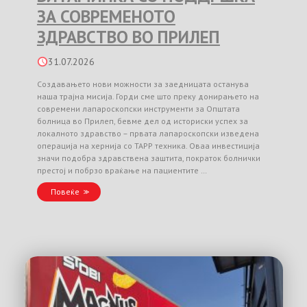
ЗА СОВРЕМЕНОТО
ЗДРАВСТВО ВО ПРИЛЕП
31.07.2026
Создавањето нови можности за заедницата останува
наша трајна мисија. Горди сме што преку донирањето на
современи лапароскопски инструменти за Општата
болница во Прилеп, бевме дел од историски успех за
локалното здравство – првата лапароскопски изведена
операција на хернија со TAPP техника. Оваа инвестиција
значи подобра здравствена заштита, пократок болнички
престој и побрзо враќање на пациентите …
Повеќе