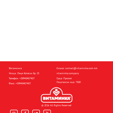
Витаминка
Емаил:
contact@vitaminka.com.mk
Улица: Леце Котески бр. 23
vitaminka.company
Телефон:
+38948407407
Град: Прилеп
Поштенски код: 7500
Факс:
+38948407407
© 2026 All Rights Reserved