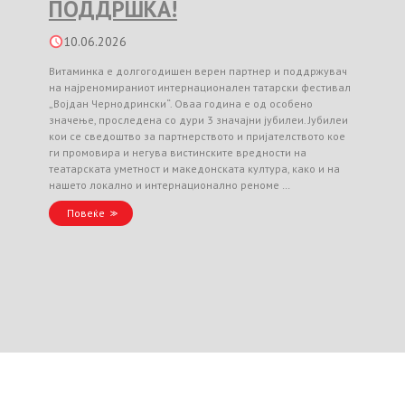
ПОДДРШКА!
10.06.2026
Витаминка е долгогодишен верен партнер и поддржувач
на најреномираниот интернационален татарски фестивал
„Војдан Чернодрински“. Оваа година е од особено
значење, проследена со дури 3 значајни јубилеи. Јубилеи
кои се сведоштво за партнерството и пријателството кое
ги промовира и негува вистинските вредности на
театарската уметност и македонската култура, како и на
нашето локално и интернационално реноме …
Повеќе