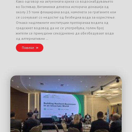
Како одговор на актуелната криза со водоснабдувањето
во Гостивар, Витаминка денеска испорача донација од
околу 23 тони флаширана вода, наменета за граѓаните кои
се соочуваат со недостиг од безбедна вода за користење.
Откако надлежните институции препорачаа водата од
градскиот водовод да не се употребува, голем број
жители се принудени секојдневно да обезбедуваат вода
од алтернативни …
Повеќе