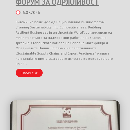
ФОРУМ ЗА ОДРЖЛИВОСТ
06.07.2026
Витаминка беше дел од Националниот бизнис форум
„Turning Sustainability into Competitiveness: Building
Resilient Businesses in an Uncertain World“, организиран од
Министерството за надворешни работи и надворешна
трговија, Стопанската комора на Северна Македонија и
Обединетите Нации. Во рамки на работилницата
„Sustainable Supply Chains and Export Readiness“, нашата
компанија го претстави своето искуство во воведувањето
на ESG …
Повеќе