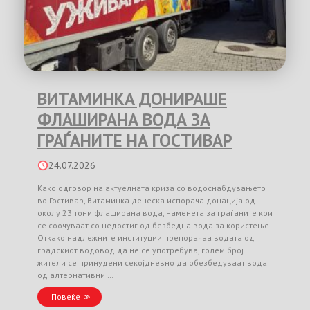
ВИТАМИНКА ДОНИРАШЕ
ФЛАШИРАНА ВОДА ЗА
ГРАЃАНИТЕ НА ГОСТИВАР
24.07.2026
Како одговор на актуелната криза со водоснабдувањето
во Гостивар, Витаминка денеска испорача донација од
околу 23 тони флаширана вода, наменета за граѓаните кои
се соочуваат со недостиг од безбедна вода за користење.
Откако надлежните институции препорачаа водата од
градскиот водовод да не се употребува, голем број
жители се принудени секојдневно да обезбедуваат вода
од алтернативни …
Повеќе