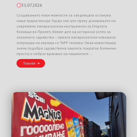
31.07.2026
Создавањето нови можности за заедницата останува
наша трајна мисија. Горди сме што преку донирањето на
современи лапароскопски инструменти за Општата
болница во Прилеп, бевме дел од историски успех за
локалното здравство – првата лапароскопски изведена
операција на хернија со TAPP техника. Оваа инвестиција
значи подобра здравствена заштита, пократок болнички
престој и побрзо враќање на пациентите …
Повеќе