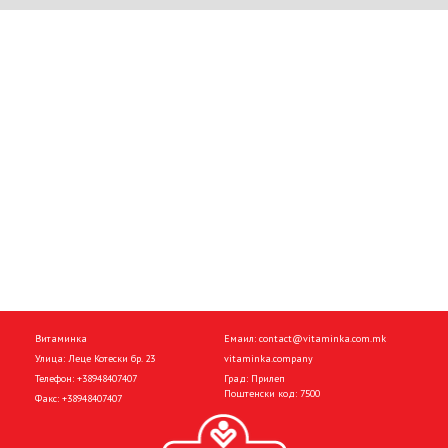
Витаминка
Емаил:
contact@vitaminka.com.mk
Улица: Леце Котески бр. 23
vitaminka.company
Телефон:
+38948407407
Град: Прилеп
Поштенски код: 7500
Факс:
+38948407407