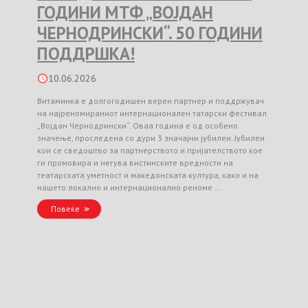
ГОДИНИ МТФ „ВОЈДАН
ЧЕРНОДРИНСКИ“. 50 ГОДИНИ
ПОДДРШКА!
10.06.2026
Витаминка е долгогодишен верен партнер и поддржувач
на најреномираниот интернационален татарски фестивал
„Војдан Чернодрински“. Оваа година е од особено
значење, проследена со дури 3 значајни јубилеи. Јубилеи
кои се сведоштво за партнерството и пријателството кое
ги промовира и негува вистинските вредности на
театарската уметност и македонската култура, како и на
нашето локално и интернационално реноме …
Повеќе