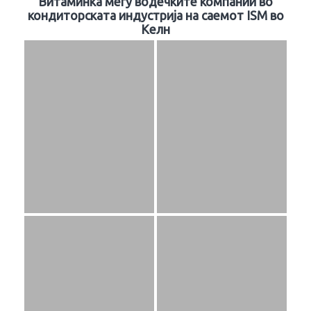
Витаминка меѓу водечките компании во
кондиторската индустрија на саемот ISM во
Келн