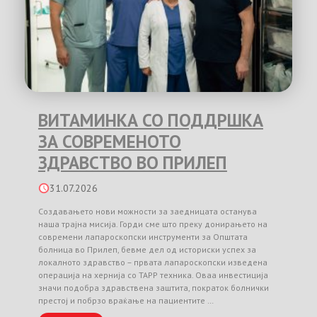
ВИТАМИНКА СО ПОДДРШКА
ЗА СОВРЕМЕНОТО
ЗДРАВСТВО ВО ПРИЛЕП
31.07.2026
Создавањето нови можности за заедницата останува
наша трајна мисија. Горди сме што преку донирањето на
современи лапароскопски инструменти за Општата
болница во Прилеп, бевме дел од историски успех за
локалното здравство – првата лапароскопски изведена
операција на хернија со TAPP техника. Оваа инвестиција
значи подобра здравствена заштита, пократок болнички
престој и побрзо враќање на пациентите …