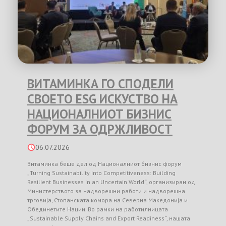
ВИТАМИНКА ГО СПОДЕЛИ
СВОЕТО ESG ИСКУСТВО НА
НАЦИОНАЛНИОТ БИЗНИС
ФОРУМ ЗА ОДРЖЛИВОСТ
06.07.2026
Витаминка беше дел од Националниот бизнис форум
„Turning Sustainability into Competitiveness: Building
Resilient Businesses in an Uncertain World“, организиран од
Министерството за надворешни работи и надворешна
трговија, Стопанската комора на Северна Македонија и
Обединетите Нации. Во рамки на работилницата
„Sustainable Supply Chains and Export Readiness“, нашата