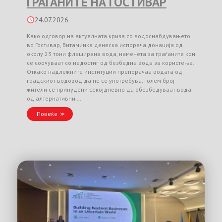
ГРАЃАНИТЕ НА ГОСТИВАР
24.07.2026
Како одговор на актуелната криза со водоснабдувањето
во Гостивар, Витаминка денеска испорача донација од
околу 23 тони флаширана вода, наменета за граѓаните кои
се соочуваат со недостиг од безбедна вода за користење.
Откако надлежните институции препорачаа водата од
градскиот водовод да не се употребува, голем број
жители се принудени секојдневно да обезбедуваат вода
од алтернативни …
Повеќе