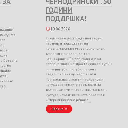
 ЗА
ЧЕРНОДРИНСКИ“. 50
ГОДИНИ
ПОДДРШКА!
10.06.2026
оналниот
ility into
Витаминка е долгогодишен верен
ient
партнер и поддржувач на
d“,
најреномираниот интернационален
то за
татарски фестивал „Војдан
ешна
Чернодрински“. Оваа година е од
 на Северна
особено значење, проследена со дури 3
ции. Во
значајни јубилеи. Јубилеи кои се
ainable
сведоштво за партнерството и
ess“,
пријателството кое ги промовира и
и своето
негува вистинските вредности на
 ESG …
театарската уметност и македонската
култура, како и на нашето локално и
интернационално реноме …
Повеќе