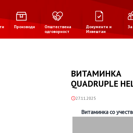
ти
Производи
Општествена
Документи и
За
одговорност
Извештаи
ВИТАМИНКА
QUADRUPLE HE
27.11.2025
Витаминка со учес