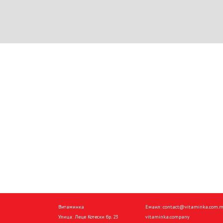
Витаминка
Емаил:
contact@vitaminka.com.
Улица: Леце Котески бр. 23
vitaminka.company