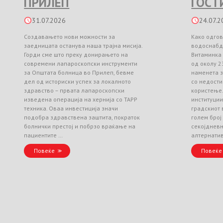
ПРИЛЕП
ГОСТ
31.07.2026
24.07.2
Создавањето нови можности за
Како одгов
заедницата останува наша трајна мисија.
водоснабд
Горди сме што преку донирањето на
Витаминка
современи лапароскопски инструменти
од околу 2
за Општата болница во Прилеп, бевме
наменета з
дел од историски успех за локалното
со недости
здравство – првата лапароскопски
користење
изведена операција на хернија со TAPP
институци
техника. Оваа инвестиција значи
градскиот 
подобра здравствена заштита, пократок
голем број
болнички престој и побрзо враќање на
секојднев
пациентите …
алтернати
Повеќе
Повеќе