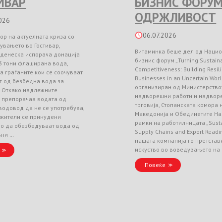
ИВАР
БИЗНИС ФОРУМ
ОДРЖЛИВОСТ
026
06.07.2026
ор на актуелната криза со
увањето во Гостивар,
Витаминка беше дел од Наци
 денеска испорача донација
бизнис форум „Turning Sustainab
3 тони флаширана вода,
Competitiveness: Building Resil
а граѓаните кои се соочуваат
Businesses in an Uncertain Worl
г од безбедна вода за
организиран од Министерство
. Откако надлежните
надворешни работи и надвор
и препорачаа водата од
трговија, Стопанската комора
водовод да не се употребува,
Македонија и Обединетите На
 жители се принудени
рамки на работилницата „Sust
но да обезбедуваат вода од
Supply Chains and Export Readin
вни …
нашата компанија го претстав
искуство во воведувањето на
Повеќе