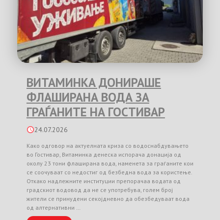
ВИТАМИНКА ДОНИРАШЕ
ФЛАШИРАНА ВОДА ЗА
ГРАЃАНИТЕ НА ГОСТИВАР
24.07.2026
Како одговор на актуелната криза со водоснабдувањето
во Гостивар, Витаминка денеска испорача донација од
околу 23 тони флаширана вода, наменета за граѓаните кои
се соочуваат со недостиг од безбедна вода за користење.
Откако надлежните институции препорачаа водата од
градскиот водовод да не се употребува, голем број
жители се принудени секојдневно да обезбедуваат вода
од алтернативни …