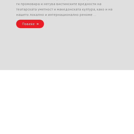
ги промовира и негува вистинските вредности на
театарската уметност и македонската култура, како и на
нашето локално и интернационално реноме …
Повеќе