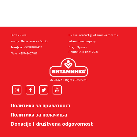
Витаминка
Емаил:
contact@vitaminka.com.mk
Улица: Леце Котески бр. 23
vitaminka.company
Телефон:
+38948407407
Град: Прилеп
Поштенски код: 7500
Факс:
+38948407407
© 2026 All Rights Reserved
Политика за приватност
Политика за колачиња
Donacije I društvena odgovornost