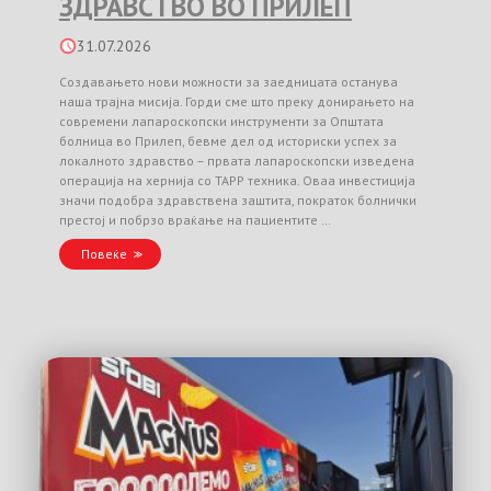
ЗДРАВСТВО ВО ПРИЛЕП
31.07.2026
Создавањето нови можности за заедницата останува
наша трајна мисија. Горди сме што преку донирањето на
современи лапароскопски инструменти за Општата
болница во Прилеп, бевме дел од историски успех за
локалното здравство – првата лапароскопски изведена
операција на хернија со TAPP техника. Оваа инвестиција
значи подобра здравствена заштита, пократок болнички
престој и побрзо враќање на пациентите …
Повеќе