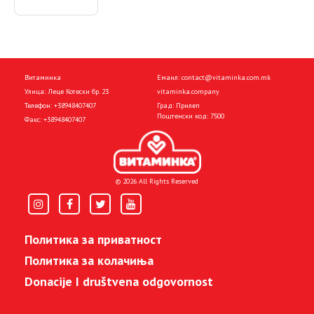
Витаминка
Емаил:
contact@vitaminka.com.mk
Улица: Леце Котески бр. 23
vitaminka.company
Телефон:
+38948407407
Град: Прилеп
Поштенски код: 7500
Факс:
+38948407407
© 2026 All Rights Reserved
Политика за приватност
Политика за колачиња
Donacije I društvena odgovornost