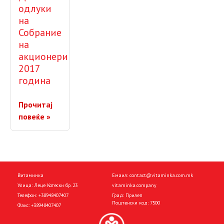
одлуки
на
Собрание
на
акционери
2017
година
Прочитај
повеќе »
Витаминка
Емаил:
contact@vitaminka.com.mk
Улица: Леце Котески бр. 23
vitaminka.company
Телефон:
+38948407407
Град: Прилеп
Поштенски код: 7500
Факс:
+38948407407