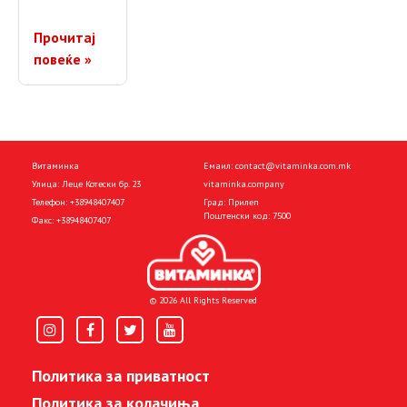
Прочитај
повеќе »
Витаминка
Емаил:
contact@vitaminka.com.mk
Улица: Леце Котески бр. 23
vitaminka.company
Телефон:
+38948407407
Град: Прилеп
Поштенски код: 7500
Факс:
+38948407407
© 2026 All Rights Reserved
Политика за приватност
Политика за колачиња