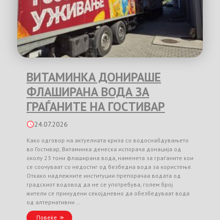
ВИТАМИНКА ДОНИРАШЕ
ФЛАШИРАНА ВОДА ЗА
ГРАЃАНИТЕ НА ГОСТИВАР
24.07.2026
Како одговор на актуелната криза со водоснабдувањето
во Гостивар, Витаминка денеска испорача донација од
околу 23 тони флаширана вода, наменета за граѓаните кои
се соочуваат со недостиг од безбедна вода за користење.
Откако надлежните институции препорачаа водата од
градскиот водовод да не се употребува, голем број
жители се принудени секојдневно да обезбедуваат вода
од алтернативни …
Повеќе