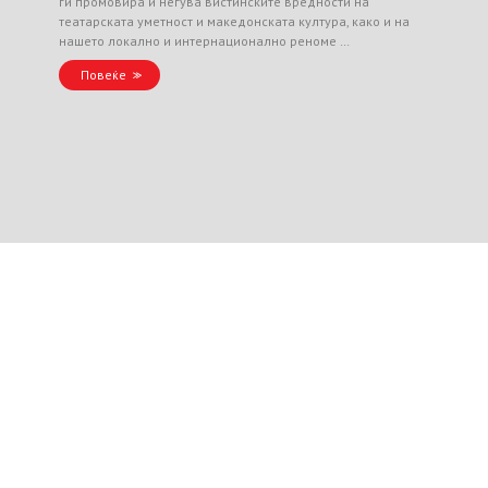
ги промовира и негува вистинските вредности на
театарската уметност и македонската култура, како и на
нашето локално и интернационално реноме …
Повеќе