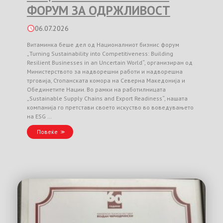
ФОРУМ ЗА ОДРЖЛИВОСТ
06.07.2026
Витаминка беше дел од Националниот бизнис форум
„Turning Sustainability into Competitiveness: Building
Resilient Businesses in an Uncertain World“, организиран од
Министерството за надворешни работи и надворешна
трговија, Стопанската комора на Северна Македонија и
Обединетите Нации. Во рамки на работилницата
„Sustainable Supply Chains and Export Readiness“, нашата
компанија го претстави своето искуство во воведувањето
на ESG …
Повеќе