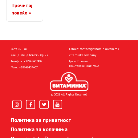
Прочитај
повеќе »
Витаминка
Емаил:
contact@vitaminka.com.mk
Улица: Леце Котески бр. 23
vitaminka.company
Телефон:
+38948407407
Град: Прилеп
Поштенски код: 7500
Факс:
+38948407407
© 2026 All Rights Reserved
Политика за приватност
Политика за колачиња