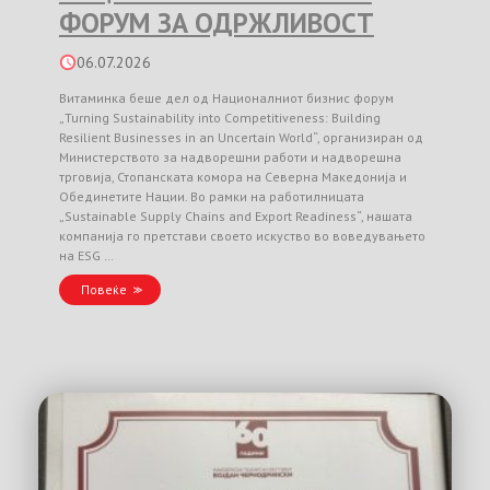
ФОРУМ ЗА ОДРЖЛИВОСТ
06.07.2026
Витаминка беше дел од Националниот бизнис форум
„Turning Sustainability into Competitiveness: Building
Resilient Businesses in an Uncertain World“, организиран од
Министерството за надворешни работи и надворешна
трговија, Стопанската комора на Северна Македонија и
Обединетите Нации. Во рамки на работилницата
„Sustainable Supply Chains and Export Readiness“, нашата
компанија го претстави своето искуство во воведувањето
на ESG …
Повеќе