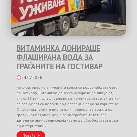
ВИТАМИНКА ДОНИРАШЕ
ФЛАШИРАНА ВОДА ЗА
ГРАЃАНИТЕ НА ГОСТИВАР
24.07.2026
Како одговор на актуелната криза со водоснабдувањето
во Гостивар, Витаминка денеска испорача донација од
околу 23 тони флаширана вода, наменета за граѓаните кои
се соочуваат со недостиг од безбедна вода за користење.
Откако надлежните институции препорачаа водата од
градскиот водовод да не се употребува, голем број
жители се принудени секојдневно да обезбедуваат вода
од алтернативни …
Повеќе