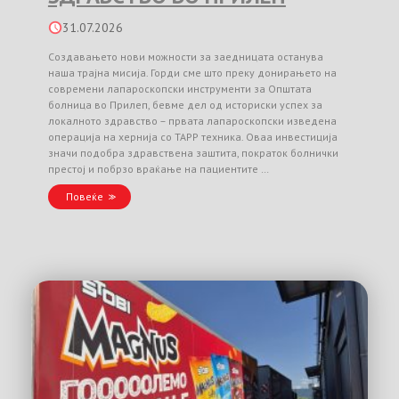
31.07.2026
Создавањето нови можности за заедницата останува
наша трајна мисија. Горди сме што преку донирањето на
современи лапароскопски инструменти за Општата
болница во Прилеп, бевме дел од историски успех за
локалното здравство – првата лапароскопски изведена
операција на хернија со TAPP техника. Оваа инвестиција
значи подобра здравствена заштита, пократок болнички
престој и побрзо враќање на пациентите …
Повеќе