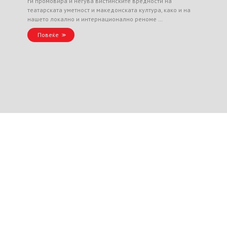
ги промовира и негува вистинските вредности на
театарската уметност и македонската култура, како и на
нашето локално и интернационално реноме …
Повеќе