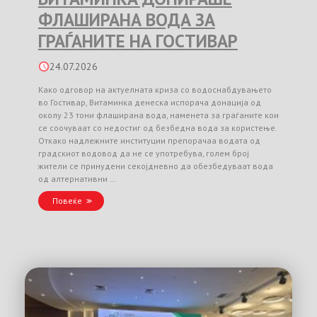
ФЛАШИРАНА ВОДА ЗА
ГРАЃАНИТЕ НА ГОСТИВАР
24.07.2026
Како одговор на актуелната криза со водоснабдувањето
во Гостивар, Витаминка денеска испорача донација од
околу 23 тони флаширана вода, наменета за граѓаните кои
се соочуваат со недостиг од безбедна вода за користење.
Откако надлежните институции препорачаа водата од
градскиот водовод да не се употребува, голем број
жители се принудени секојдневно да обезбедуваат вода
од алтернативни …
Повеќе