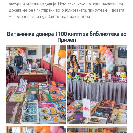
автори и книжни изданија. Исто така, како најнови наслови кои
досега не беа листирани во библиотеката, присутни е и новата
македонска едиција „Светот на Биби и Боби“.
Витаминка донира 1100 книги за библиотека во
Прилеп