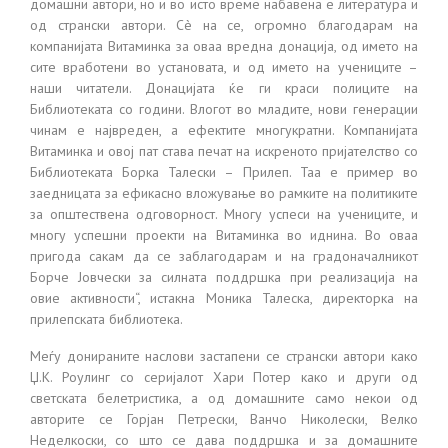
домашни автори, но и во исто време набавена е литература и
од странски автори. Сè на се, огромно благодарам на
компанијата Витаминка за оваа вредна донација, од името на
сите вработени во установата, и од името на учениците –
наши читатели. Донацијата ќе ги краси полиците на
Библиотеката со години. Влогот во младите, нови генерации
чинам е највреден, а ефектите многукратни. Компанијата
Витаминка и овој пат става печат на искреното пријателство со
Библиотеката Борка Талески – Прилеп. Таа е пример во
заедницата за ефикасно вложување во рамките на политиките
за општествена одговорност. Многу успеси на учениците, и
многу успешни проекти на Витаминка во иднина. Во оваа
пригода сакам да се заблагодарам и на градоначалникот
Борче Јовчески за силната поддршка при реализација на
овие активности“, истакна Моника Талеска, директорка на
прилепската библиотека.
Меѓу донираните наслови застапени се странски автори како
Џ.К. Роулинг со серијалот Хари Потер како и други од
светската белетристика, а од домашните само некои од
авторите се Горјан Петрески, Ванчо Николески, Велко
Неделкоски, со што се дава поддршка и за домашните