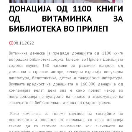
ДОНАЦИЈА ОД 1100 КНИГИ
ОД ВИТАМИНКА ЗА
БИБЛИОТЕКА ВО ПРИЛЕП
08.11.2022
Витаминка денеска ја предаде донацијата од 1100 книги
во Градска библиотека „Борка Талески“ во Прилеп. Донацијата
содржи вкупно 150 наслови од различни жанрови од
домашни и странски автори, лектирни изданија, популарна
литература, белетристика, детска и тинејџерска литература.
Вкупната вредност на донацијата е 160.000 денари а од
компанијата велат дека ова е само првиот чекор во
популаризација на културата на читање и зголемување на
значењето на библиотечната дејност во градот Прилеп.
„Како компанија со голема свесност за состојбите во
општеството и воопшто во околината, со оваа донација
сакаме да го свртиме вниманието кон значењето на
едукацијата и читањето книги и да влијаеме врз зголемување