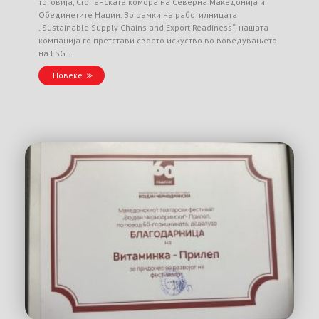
трговија, Стопанската комора на Северна Македонија и
Обединетите Нации. Во рамки на работилницата
„Sustainable Supply Chains and Export Readiness“, нашата
компанија го претстави своето искуство во воведувањето
на ESG …
Повеќе