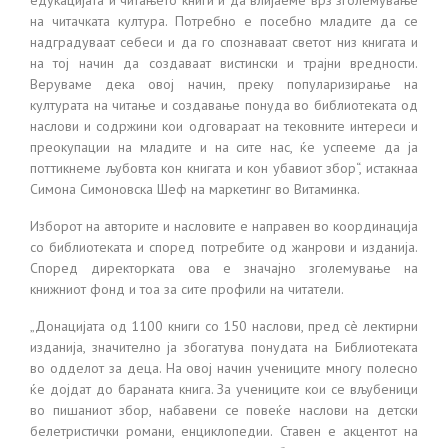
на читачката култура. Потребно е посебно младите да се
надградуваат себеси и да го спознаваат светот низ книгата и
на тој начин да создаваат вистински и трајни вредности.
Веруваме дека овој начин, преку популаризирање на
културата на читање и создавање понуда во библиотеката од
наслови и содржини кои одговараат на тековните интереси и
преокупации на младите и на сите нас, ќе успееме да ја
поттикнеме љубовта кон книгата и кон убавиот збор“, истакнаа
Симона Симоновска Шеф на маркетинг во Витаминка.
Изборот на авторите и насловите е направен во координација
со библиотеката и според потребите од жанрови и изданија.
Според директорката ова е значајно зголемување на
книжниот фонд и тоа за сите профили на читатели.
„Донацијата од 1100 книги со 150 наслови, пред сè лектирни
изданија, значително ја збогатува понудата на Библиотеката
во одделот за деца. На овој начин учениците многу полесно
ќе дојдат до бараната книга. За учениците кои се вљубеници
во пишаниот збор, набавени се повеќе наслови на детски
белетристички романи, енциклопедии. Ставен е акцентот на