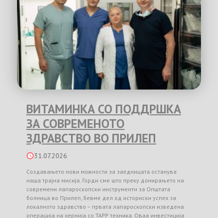
ВИТАМИНКА СО ПОДДРШКА
ЗА СОВРЕМЕНОТО
ЗДРАВСТВО ВО ПРИЛЕП
31.07.2026
Создавањето нови можности за заедницата останува
наша трајна мисија. Горди сме што преку донирањето на
современи лапароскопски инструменти за Општата
болница во Прилеп, бевме дел од историски успех за
локалното здравство – првата лапароскопски изведена
операција на хернија со TAPP техника. Оваа инвестиција