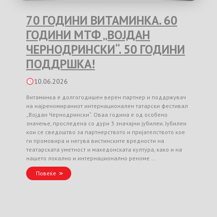
70 ГОДИНИ ВИТАМИНКА. 60
ГОДИНИ МТФ „ВОЈДАН
ЧЕРНОДРИНСКИ“. 50 ГОДИНИ
ПОДДРШКА!
10.06.2026
Витаминка е долгогодишен верен партнер и поддржувач
на најреномираниот интернационален татарски фестивал
„Војдан Чернодрински“. Оваа година е од особено
значење, проследена со дури 3 значајни јубилеи. Јубилеи
кои се сведоштво за партнерството и пријателството кое
ги промовира и негува вистинските вредности на
театарската уметност и македонската култура, како и на
нашето локално и интернационално реноме …
Повеќе