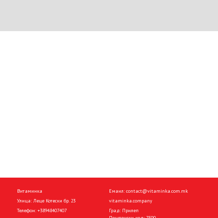
Витаминка
Емаил:
contact@vitaminka.com.mk
Улица: Леце Котески бр. 23
vitaminka.company
Телефон:
+38948407407
Град: Прилеп
Поштенски код: 7500