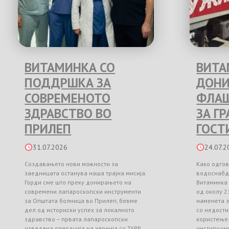
ВИТАМИНКА СО
ВИТА
ПОДДРШКА ЗА
ДОНИ
СОВРЕМЕНОТО
ФЛАШ
ЗДРАВСТВО ВО
ЗА Г
ПРИЛЕП
ГОСТ
31.07.2026
24.07.2
Создавањето нови можности за
Како одгов
заедницата останува наша трајна мисија.
водоснабд
Горди сме што преку донирањето на
Витаминка
современи лапароскопски инструменти
од околу 2
за Општата болница во Прилеп, бевме
наменета з
дел од историски успех за локалното
со недости
здравство – првата лапароскопски
користење
изведена операција на хернија со TAPP
институци