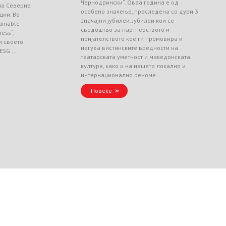
Чернодрински“. Оваа година е од
 на Северна
особено значење, проследена со дури 3
ции. Во
значајни јубилеи. Јубилеи кои се
ainable
сведоштво за партнерството и
ess“,
пријателството кое ги промовира и
и своето
негува вистинските вредности на
 ESG …
театарската уметност и македонската
култура, како и на нашето локално и
интернационално реноме …
Повеќе