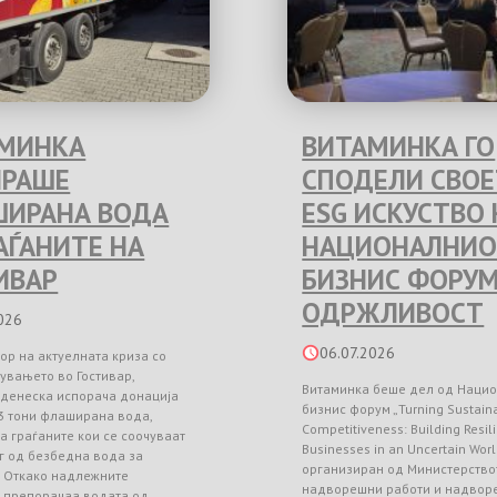
МИНКА
ВИТАМИНКА ГО
РАШЕ
СПОДЕЛИ СВО
ИРАНА ВОДА
ESG ИСКУСТВО 
РАЃАНИТЕ НА
НАЦИОНАЛНИО
ИВАР
БИЗНИС ФОРУМ
ОДРЖЛИВОСТ
026
06.07.2026
ор на актуелната криза со
увањето во Гостивар,
Витаминка беше дел од Наци
 денеска испорача донација
бизнис форум „Turning Sustainab
3 тони флаширана вода,
Competitiveness: Building Resil
а граѓаните кои се соочуваат
Businesses in an Uncertain Worl
г од безбедна вода за
организиран од Министерство
. Откако надлежните
надворешни работи и надвор
и препорачаа водата од