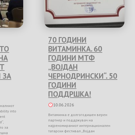
70 ГОДИНИ
ЕТО
ВИТАМИНКА. 60
НА
ГОДИНИ МТФ
Т
„ВОЈДАН
 ЗА
ЧЕРНОДРИНСКИ“. 50
ГОДИНИ
ПОДДРШКА!
10.06.2026
оналниот
ility into
Витаминка е долгогодишен верен
ient
партнер и поддржувач на
d“,
најреномираниот интернационален
то за
татарски фестивал „Војдан
ешна