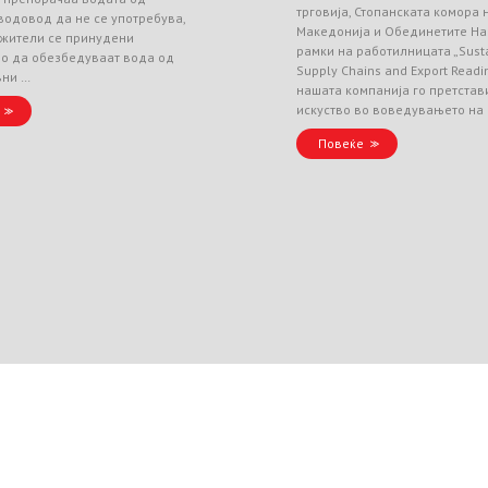
трговија, Стопанската комора
водовод да не се употребува,
Македонија и Обединетите На
 жители се принудени
рамки на работилницата „Sust
но да обезбедуваат вода од
Supply Chains and Export Readin
вни …
нашата компанија го претстав
искуство во воведувањето на
Повеќе