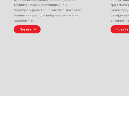
техника. Оваа инвестиција значи
градскиот 
подобра здравствена заштита, пократок
голем број
болнички престој и побрзо враќање на
секојднев
пациентите …
алтернати
Повеќе
Повеќе