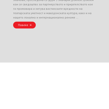
кои се сведоштво за партнерството и пријателството кое
ги промовира и негува вистинските вредности на
театарската уметност и македонската култура, како и на
нашето локално и интернационално реноме …
Повеќе