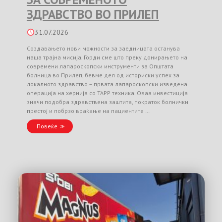
ЗДРАВСТВО ВО ПРИЛЕП
31.07.2026
Создавањето нови можности за заедницата останува
наша трајна мисија. Горди сме што преку донирањето на
современи лапароскопски инструменти за Општата
болница во Прилеп, бевме дел од историски успех за
локалното здравство – првата лапароскопски изведена
операција на хернија со TAPP техника. Оваа инвестиција
значи подобра здравствена заштита, пократок болнички
престој и побрзо враќање на пациентите …
Повеќе