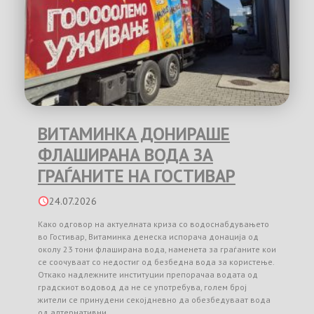
ВИТАМИНКА ДОНИРАШЕ
ФЛАШИРАНА ВОДА ЗА
ГРАЃАНИТЕ НА ГОСТИВАР
24.07.2026
Како одговор на актуелната криза со водоснабдувањето
во Гостивар, Витаминка денеска испорача донација од
околу 23 тони флаширана вода, наменета за граѓаните кои
се соочуваат со недостиг од безбедна вода за користење.
Откако надлежните институции препорачаа водата од
градскиот водовод да не се употребува, голем број
жители се принудени секојдневно да обезбедуваат вода
од алтернативни …