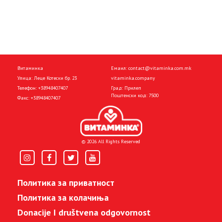
Витаминка
Емаил:
contact@vitaminka.com.mk
Улица: Леце Котески бр. 23
vitaminka.company
Телефон:
+38948407407
Град: Прилеп
Поштенски код: 7500
Факс:
+38948407407
© 2026 All Rights Reserved
Политика за приватност
Политика за колачиња
Donacije I društvena odgovornost