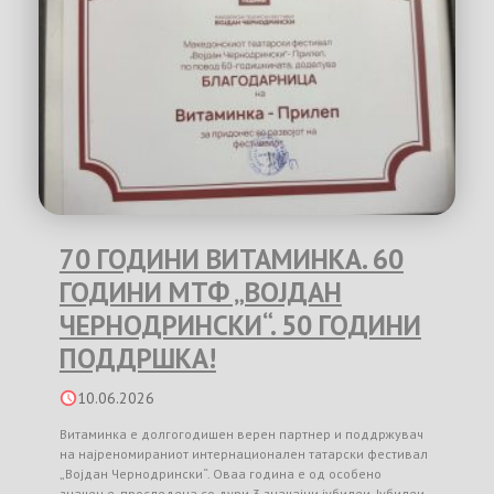
70 ГОДИНИ ВИТАМИНКА. 60
ГОДИНИ МТФ „ВОЈДАН
ЧЕРНОДРИНСКИ“. 50 ГОДИНИ
ПОДДРШКА!
10.06.2026
Витаминка е долгогодишен верен партнер и поддржувач
на најреномираниот интернационален татарски фестивал
„Војдан Чернодрински“. Оваа година е од особено
значење, проследена со дури 3 значајни јубилеи. Јубилеи