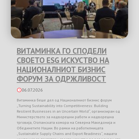
ВИТАМИНКА ГО СПОДЕЛИ
СВОЕТО ESG ИСКУСТВО НА
НАЦИОНАЛНИОТ БИЗНИС
ФОРУМ ЗА ОДРЖЛИВОСТ
06.07.2026
Витаминка беше дел од Националниот бизнис форум
„Turning Sustainability into Competitiveness: Building
Resilient Businesses in an Uncertain World“, организиран од
Министерството за надворешни работи и надворешна
трговија, Стопанската комора на Северна Македонија и
Обединетите Нации. Во рамки на работилницата
„Sustainable Supply Chains and Export Readiness“, нашата