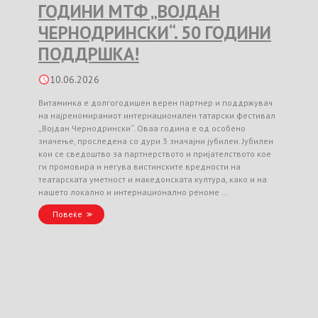
ГОДИНИ МТФ „ВОЈДАН
ЧЕРНОДРИНСКИ“. 50 ГОДИНИ
ПОДДРШКА!
10.06.2026
Витаминка е долгогодишен верен партнер и поддржувач
на најреномираниот интернационален татарски фестивал
„Војдан Чернодрински“. Оваа година е од особено
значење, проследена со дури 3 значајни јубилеи. Јубилеи
кои се сведоштво за партнерството и пријателството кое
ги промовира и негува вистинските вредности на
театарската уметност и македонската култура, како и на
нашето локално и интернационално реноме …
Повеќе