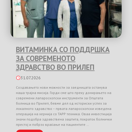
ВИТАМИНКА СО ПОДДРШКА
ЗА СОВРЕМЕНОТО
ЗДРАВСТВО ВО ПРИЛЕП
31.07.2026
Создавањето нови можности за заедницата останува
наша трајна мисија. Горди сме што преку донирањето на
современи лапароскопски инструменти за Општата
болница во Прилеп, бевме дел од историски успех за
локалното здравство – првата лапароскопски изведена
операција на хернија со TAPP техника. Оваа инвестиција
значи подобра здравствена заштита, пократок болнички
престој и побрзо враќање на пациентите …