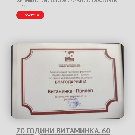
компанија го претстави своето искуство во воведувањето
на ESG …
Повеќе
70 ГОДИНИ ВИТАМИНКА. 60