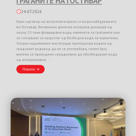
ГРАЃАНИТЕ НА ГОСТИВАР
24.07.2026
Како одговор на актуелната криза со водоснабдувањето
во Гостивар, Витаминка денеска испорача донација од
околу 23 тони флаширана вода, наменета за граѓаните кои
се соочуваат со недостиг од безбедна вода за користење.
Откако надлежните институции препорачаа водата од
градскиот водовод да не се употребува, голем број
жители се принудени секојдневно да обезбедуваат вода
од алтернативни …
Повеќе