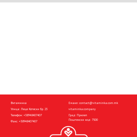
Витаминка
Емаил:
contact@vitaminka.com.mk
Улица: Леце Котески бр. 23
vitaminka.company
Телефон:
+38948407407
Град: Прилеп
Поштенски код: 7500
Факс:
+38948407407