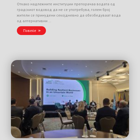
Откако надлежните институции препорачаа водата од
градскиот водовод да не се употребува, голем број
жители се принудени секојдневно да обезбедуваат вода
од алтернативни …
Повеќе