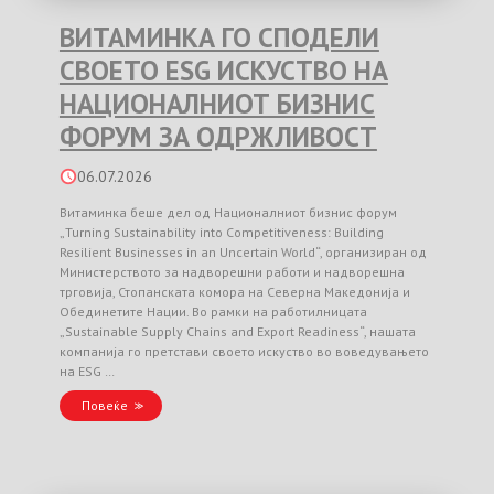
ВИТАМИНКА ГО СПОДЕЛИ
СВОЕТО ESG ИСКУСТВО НА
НАЦИОНАЛНИОТ БИЗНИС
ФОРУМ ЗА ОДРЖЛИВОСТ
06.07.2026
Витаминка беше дел од Националниот бизнис форум
„Turning Sustainability into Competitiveness: Building
Resilient Businesses in an Uncertain World“, организиран од
Министерството за надворешни работи и надворешна
трговија, Стопанската комора на Северна Македонија и
Обединетите Нации. Во рамки на работилницата
„Sustainable Supply Chains and Export Readiness“, нашата
компанија го претстави своето искуство во воведувањето
на ESG …
Повеќе