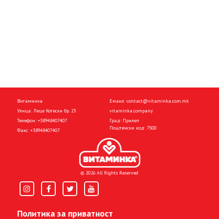
Витаминка
Емаил:
contact@vitaminka.com.mk
Улица: Леце Котески бр. 23
vitaminka.company
Телефон:
+38948407407
Град: Прилеп
Поштенски код: 7500
Факс:
+38948407407
© 2026 All Rights Reserved
Политика за приватност