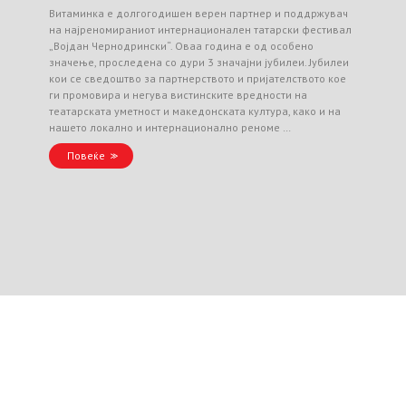
Витаминка е долгогодишен верен партнер и поддржувач
на најреномираниот интернационален татарски фестивал
„Војдан Чернодрински“. Оваа година е од особено
значење, проследена со дури 3 значајни јубилеи. Јубилеи
кои се сведоштво за партнерството и пријателството кое
ги промовира и негува вистинските вредности на
театарската уметност и македонската култура, како и на
нашето локално и интернационално реноме …
Повеќе