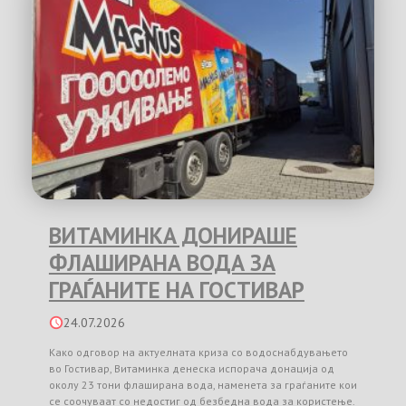
ВИТАМИНКА ДОНИРАШЕ
ФЛАШИРАНА ВОДА ЗА
ГРАЃАНИТЕ НА ГОСТИВАР
24.07.2026
Како одговор на актуелната криза со водоснабдувањето
во Гостивар, Витаминка денеска испорача донација од
околу 23 тони флаширана вода, наменета за граѓаните кои
се соочуваат со недостиг од безбедна вода за користење.