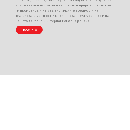
кои се сведоштво за партнерството и пријателството кое
ги промовира и негува вистинските вредности на
театарската уметност и македонската култура, како и на
нашето локално и интернационално реноме …
Повеќе