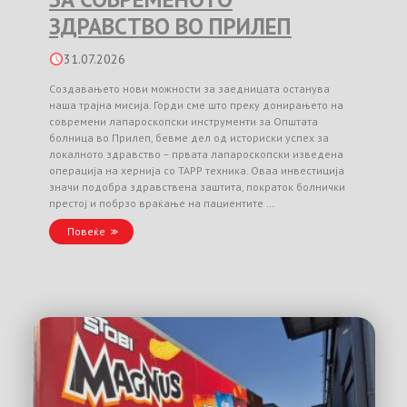
ЗДРАВСТВО ВО ПРИЛЕП
31.07.2026
Создавањето нови можности за заедницата останува
наша трајна мисија. Горди сме што преку донирањето на
современи лапароскопски инструменти за Општата
болница во Прилеп, бевме дел од историски успех за
локалното здравство – првата лапароскопски изведена
операција на хернија со TAPP техника. Оваа инвестиција
значи подобра здравствена заштита, пократок болнички
престој и побрзо враќање на пациентите …
Повеќе