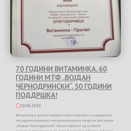
70 ГОДИНИ ВИТАМИНКА. 60
ГОДИНИ МТФ „ВОЈДАН
ЧЕРНОДРИНСКИ“. 50 ГОДИНИ
ПОДДРШКА!
10.06.2026
Витаминка е долгогодишен верен партнер и поддржувач
на најреномираниот интернационален татарски фестивал
„Војдан Чернодрински“. Оваа година е од особено
значење, проследена со дури 3 значајни јубилеи. Јубилеи