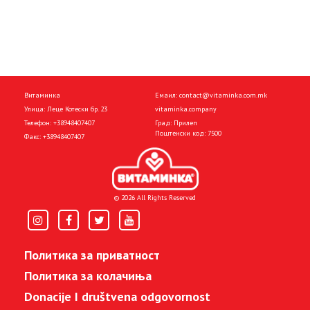
Витаминка
Емаил:
contact@vitaminka.com.mk
Улица: Леце Котески бр. 23
vitaminka.company
Телефон:
+38948407407
Град: Прилеп
Поштенски код: 7500
Факс:
+38948407407
© 2026 All Rights Reserved
Политика за приватност
Политика за колачиња
Donacije I društvena odgovornost