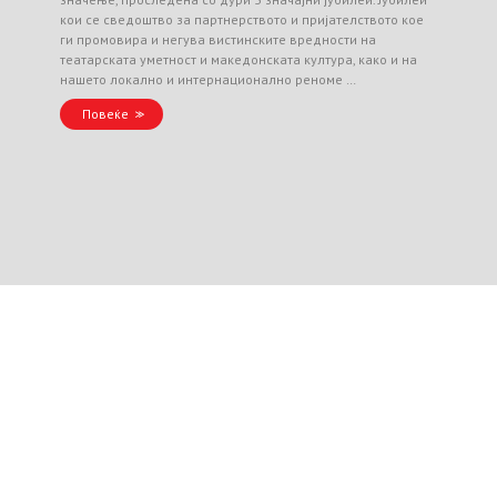
кои се сведоштво за партнерството и пријателството кое
ги промовира и негува вистинските вредности на
театарската уметност и македонската култура, како и на
нашето локално и интернационално реноме …
Повеќе