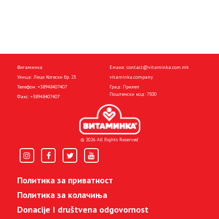
Витаминка
Емаил:
contact@vitaminka.com.mk
Улица: Леце Котески бр. 23
vitaminka.company
Телефон:
+38948407407
Град: Прилеп
Поштенски код: 7500
Факс:
+38948407407
© 2026 All Rights Reserved
Политика за приватност
Политика за колачиња
Donacije I društvena odgovornost