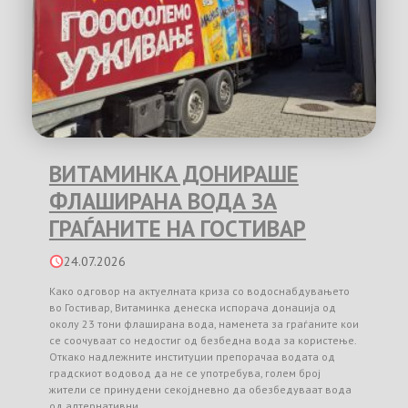
ВИТАМИНКА ДОНИРАШЕ
ФЛАШИРАНА ВОДА ЗА
ГРАЃАНИТЕ НА ГОСТИВАР
24.07.2026
Како одговор на актуелната криза со водоснабдувањето
во Гостивар, Витаминка денеска испорача донација од
околу 23 тони флаширана вода, наменета за граѓаните кои
се соочуваат со недостиг од безбедна вода за користење.
Откако надлежните институции препорачаа водата од
градскиот водовод да не се употребува, голем број
жители се принудени секојдневно да обезбедуваат вода
од алтернативни …