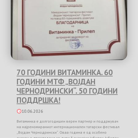
70 ГОДИНИ ВИТАМИНКА. 60
ГОДИНИ МТФ „ВОЈДАН
ЧЕРНОДРИНСКИ“. 50 ГОДИНИ
ПОДДРШКА!
10.06.2026
Витаминка е долгогодишен верен партнер и поддржувач
на најреномираниот интернационален татарски фестивал
„Војдан Чернодрински“. Оваа година е од особено
значење, проследена со дури 3 значајни јубилеи. Јубилеи