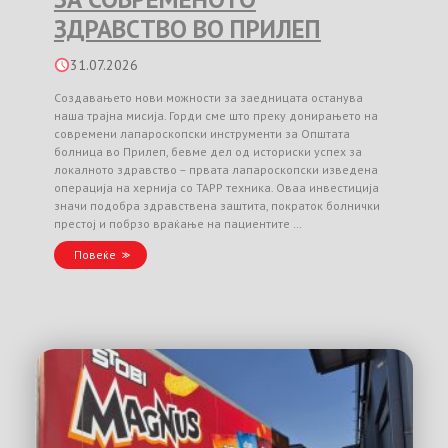
ЗДРАВСТВО ВО ПРИЛЕП
31.07.2026
Создавањето нови можности за заедницата останува
наша трајна мисија. Горди сме што преку донирањето на
современи лапароскопски инструменти за Општата
болница во Прилеп, бевме дел од историски успех за
локалното здравство – првата лапароскопски изведена
операција на хернија со TAPP техника. Оваа инвестиција
значи подобра здравствена заштита, пократок болнички
престој и побрзо враќање на пациентите …
Повеќе