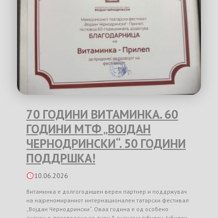
70 ГОДИНИ ВИТАМИНКА. 60
ГОДИНИ МТФ „ВОЈДАН
ЧЕРНОДРИНСКИ“. 50 ГОДИНИ
ПОДДРШКА!
10.06.2026
Витаминка е долгогодишен верен партнер и поддржувач
на најреномираниот интернационален татарски фестивал
„Војдан Чернодрински“. Оваа година е од особено
значење, проследена со дури 3 значајни јубилеи. Јубилеи