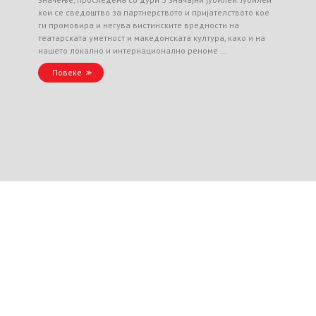
кои се сведоштво за партнерството и пријателството кое
ги промовира и негува вистинските вредности на
театарската уметност и македонската култура, како и на
нашето локално и интернационално реноме …
Повеќе