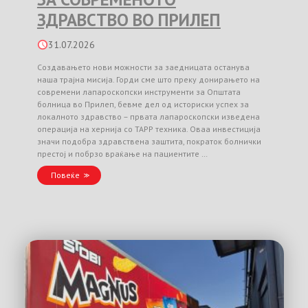
ЗДРАВСТВО ВО ПРИЛЕП
31.07.2026
Создавањето нови можности за заедницата останува
наша трајна мисија. Горди сме што преку донирањето на
современи лапароскопски инструменти за Општата
болница во Прилеп, бевме дел од историски успех за
локалното здравство – првата лапароскопски изведена
операција на хернија со TAPP техника. Оваа инвестиција
значи подобра здравствена заштита, пократок болнички
престој и побрзо враќање на пациентите …
Повеќе