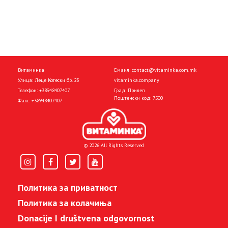
Витаминка
Емаил:
contact@vitaminka.com.mk
Улица: Леце Котески бр. 23
vitaminka.company
Телефон:
+38948407407
Град: Прилеп
Поштенски код: 7500
Факс:
+38948407407
© 2026 All Rights Reserved
Политика за приватност
Политика за колачиња
Donacije I društvena odgovornost