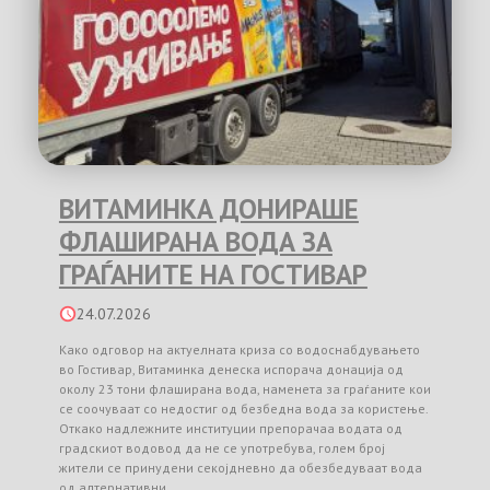
ВИТАМИНКА ДОНИРАШЕ
ФЛАШИРАНА ВОДА ЗА
ГРАЃАНИТЕ НА ГОСТИВАР
24.07.2026
Како одговор на актуелната криза со водоснабдувањето
во Гостивар, Витаминка денеска испорача донација од
околу 23 тони флаширана вода, наменета за граѓаните кои
се соочуваат со недостиг од безбедна вода за користење.
Откако надлежните институции препорачаа водата од
градскиот водовод да не се употребува, голем број
жители се принудени секојдневно да обезбедуваат вода
од алтернативни …