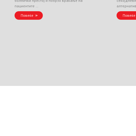
болнички престој и побрзо враќање на
секојднев
пациентите …
алтернати
Повеќе
Повеќе