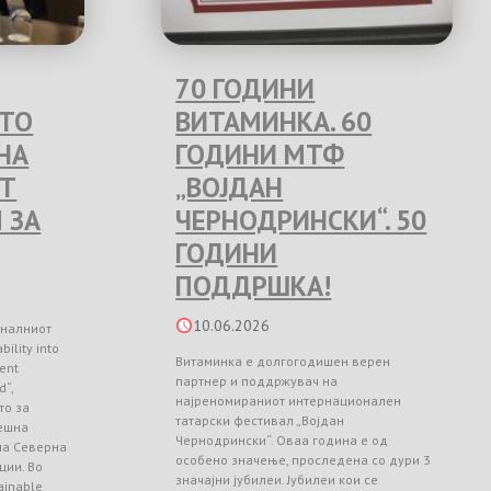
70 ГОДИНИ
ЕТО
ВИТАМИНКА. 60
НА
ГОДИНИ МТФ
Т
„ВОЈДАН
 ЗА
ЧЕРНОДРИНСКИ“. 50
ГОДИНИ
ПОДДРШКА!
10.06.2026
оналниот
ility into
Витаминка е долгогодишен верен
ient
партнер и поддржувач на
d“,
најреномираниот интернационален
то за
татарски фестивал „Војдан
ешна
Чернодрински“. Оваа година е од
 на Северна
особено значење, проследена со дури 3
ции. Во
значајни јубилеи. Јубилеи кои се
ainable