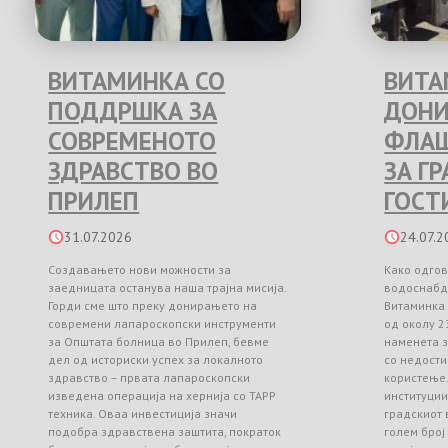
ВИТАМИНКА СО
ВИТА
ПОДДРШКА ЗА
ДОНИ
СОВРЕМЕНОТО
ФЛАШ
ЗДРАВСТВО ВО
ЗА Г
ПРИЛЕП
ГОСТ
31.07.2026
24.07.2
Создавањето нови можности за
Како одгов
заедницата останува наша трајна мисија.
водоснабд
Горди сме што преку донирањето на
Витаминка
современи лапароскопски инструменти
од околу 2
за Општата болница во Прилеп, бевме
наменета з
дел од историски успех за локалното
со недости
здравство – првата лапароскопски
користење
изведена операција на хернија со TAPP
институци
техника. Оваа инвестиција значи
градскиот 
подобра здравствена заштита, пократок
голем број