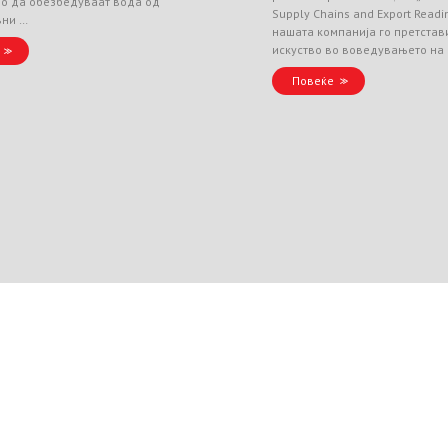
но да обезбедуваат вода од
Supply Chains and Export Readin
вни …
нашата компанија го претстав
искуство во воведувањето на
Повеќе