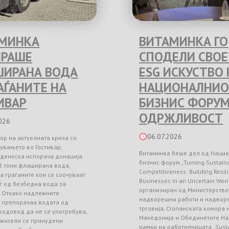
МИНКА
ВИТАМИНКА ГО
РАШЕ
СПОДЕЛИ СВО
ИРАНА ВОДА
ESG ИСКУСТВО 
РАЃАНИТЕ НА
НАЦИОНАЛНИО
ИВАР
БИЗНИС ФОРУМ
ОДРЖЛИВОСТ
026
06.07.2026
ор на актуелната криза со
увањето во Гостивар,
Витаминка беше дел од Наци
 денеска испорача донација
бизнис форум „Turning Sustainab
3 тони флаширана вода,
Competitiveness: Building Resil
а граѓаните кои се соочуваат
Businesses in an Uncertain Worl
г од безбедна вода за
организиран од Министерство
. Откако надлежните
надворешни работи и надвор
и препорачаа водата од
трговија, Стопанската комора
водовод да не се употребува,
Македонија и Обединетите На
 жители се принудени
рамки на работилницата „Sust