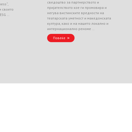
сведоштво за партнерството и
ess“,
пријателството кое ги промовира и
и своето
негува вистинските вредности на
 ESG …
театарската уметност и македонската
култура, како и на нашето локално и
интернационално реноме …
Повеќе