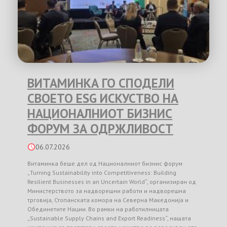
ВИТАМИНКА ГО СПОДЕЛИ
СВОЕТО ESG ИСКУСТВО НА
НАЦИОНАЛНИОТ БИЗНИС
ФОРУМ ЗА ОДРЖЛИВОСТ
06.07.2026
Витаминка беше дел од Националниот бизнис форум
„Turning Sustainability into Competitiveness: Building
Resilient Businesses in an Uncertain World“, организиран од
Министерството за надворешни работи и надворешна
трговија, Стопанската комора на Северна Македонија и
Обединетите Нации. Во рамки на работилницата
„Sustainable Supply Chains and Export Readiness“, нашата