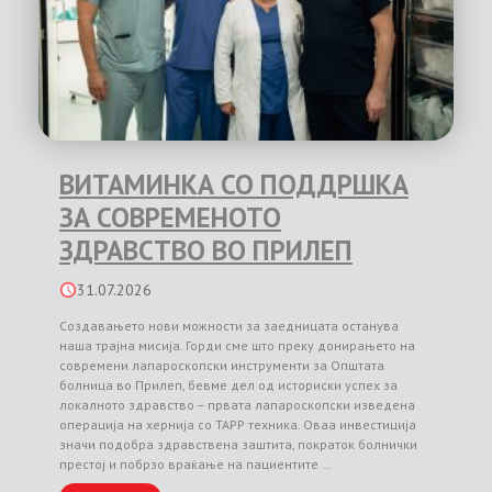
ВИТАМИНКА СО ПОДДРШКА
ЗА СОВРЕМЕНОТО
ЗДРАВСТВО ВО ПРИЛЕП
31.07.2026
Создавањето нови можности за заедницата останува
наша трајна мисија. Горди сме што преку донирањето на
современи лапароскопски инструменти за Општата
болница во Прилеп, бевме дел од историски успех за
локалното здравство – првата лапароскопски изведена
операција на хернија со TAPP техника. Оваа инвестиција
значи подобра здравствена заштита, пократок болнички
престој и побрзо враќање на пациентите …