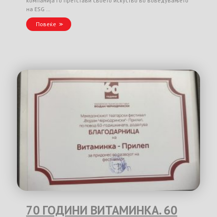
компанија го претстави своето искуство во воведувањето
на ESG …
Повеќе
70 ГОДИНИ ВИТАМИНКА. 60