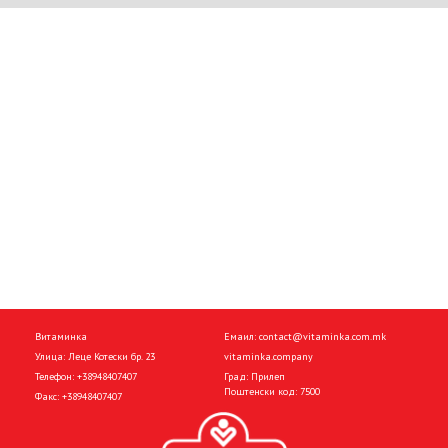
Витаминка
Емаил:
contact@vitaminka.com.mk
Улица: Леце Котески бр. 23
vitaminka.company
Телефон:
+38948407407
Град: Прилеп
Поштенски код: 7500
Факс:
+38948407407