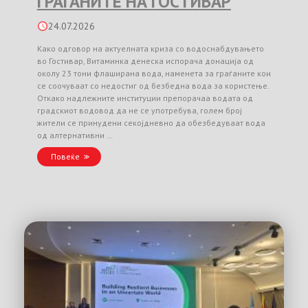
ГРАЃАНИТЕ НА ГОСТИВАР
24.07.2026
Како одговор на актуелната криза со водоснабдувањето
во Гостивар, Витаминка денеска испорача донација од
околу 23 тони флаширана вода, наменета за граѓаните кои
се соочуваат со недостиг од безбедна вода за користење.
Откако надлежните институции препорачаа водата од
градскиот водовод да не се употребува, голем број
жители се принудени секојдневно да обезбедуваат вода
од алтернативни …
Повеќе