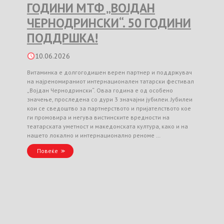
ГОДИНИ МТФ „ВОЈДАН
ЧЕРНОДРИНСКИ“. 50 ГОДИНИ
ПОДДРШКА!
10.06.2026
Витаминка е долгогодишен верен партнер и поддржувач
на најреномираниот интернационален татарски фестивал
„Војдан Чернодрински“. Оваа година е од особено
значење, проследена со дури 3 значајни јубилеи. Јубилеи
кои се сведоштво за партнерството и пријателството кое
ги промовира и негува вистинските вредности на
театарската уметност и македонската култура, како и на
нашето локално и интернационално реноме …
Повеќе