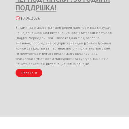
ПОДДРШКА!
10.06.2026
Витаминка е долгогодишен верен партнер и поддржувач
на најреномираниот интернационален татарски фестивал
„Војдан Чернодрински“. Оваа година е од особено
значење, проследена со дури 3 значајни јубилеи. Јубилеи
кои се сведоштво за партнерството и пријателството кое
ги промовира и негува вистинските вредности на
театарската уметност и македонската култура, како и на
нашето локално и интернационално реноме …
Повеќе