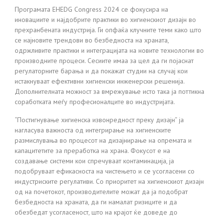
Програмата EHEDG Congress 2024 се фокусира на
иновациите и најдобрите практики во хигиенскиот дизајн во
прехранбената индустрија. Ги опфаќа клучните теми како што
се најновите трендови во безбедноста на храната,
одржливите практики и интеграцијата на новите технологии во
производните процеси. Сесиите имаа за цел да ги појаснат
регулаторните барања и да покажат студии на случај кои
истакнуваат ефективни хигиенски инженерски решенија.
Дополнителната можност за вмрежување исто така ја поттикна
соработката меѓу професионалците во индустријата.
“Постигнување хигиенска извонредност преку дизајн” ја
нагласува важноста од интегрирање на хигиенските
размислувања во процесот на дизајнирање на опремата и
капацитетите за преработка на храна. Фокусот е на
создавање системи кои спречуваат контаминација, ја
подобруваат ефикасноста на чистењето и се усогласени со
индустриските регулативи. Со приоритет на хигиенскиот дизајн
од на почетокот, производителите можат да ја подобрат
безбедноста на храната, да ги намалат ризиците и да
обезбедат усогласеност, што на крајот ќе доведе до