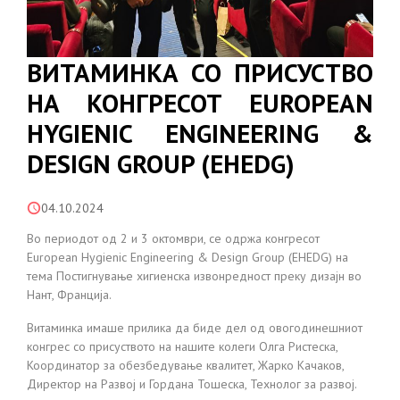
ВИТАМИНКА СО ПРИСУСТВО
НА КОНГРЕСОТ EUROPEAN
HYGIENIC ENGINEERING &
DESIGN GROUP (EHEDG)
04.10.2024
Во периодот од 2 и 3 октомври, се одржа конгресот
European Hygienic Engineering & Design Group (EHEDG) на
тема Постигнување хигиенска извонредност преку дизајн во
Нант, Франција.
Витаминка имаше прилика да биде дел од овогодинешниот
конгрес со присуството на нашите колеги Олга Ристеска,
Координатор за обезбедување квалитет, Жарко Качаков,
Директор на Развој и Гордана Тошеска, Технолог за развој.