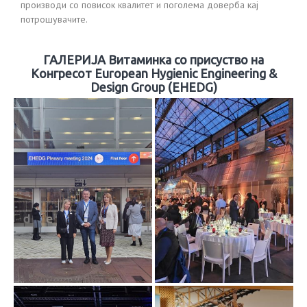
производи со повисок квалитет и поголема доверба кај
потрошувачите.
ГАЛЕРИЈА Витаминка со присуство на
Конгресот European Hygienic Engineering &
Design Group (EHEDG)