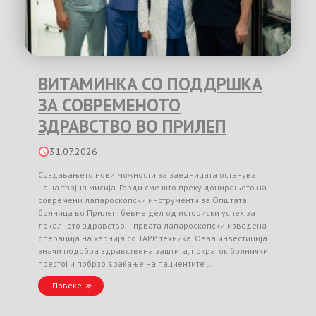
ВИТАМИНКА СО ПОДДРШКА
ЗА СОВРЕМЕНОТО
ЗДРАВСТВО ВО ПРИЛЕП
31.07.2026
Создавањето нови можности за заедницата останува
наша трајна мисија. Горди сме што преку донирањето на
современи лапароскопски инструменти за Општата
болница во Прилеп, бевме дел од историски успех за
локалното здравство – првата лапароскопски изведена
операција на хернија со TAPP техника. Оваа инвестиција
значи подобра здравствена заштита, пократок болнички
престој и побрзо враќање на пациентите …
Повеќе