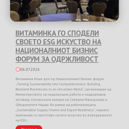
ВИТАМИНКА ГО СПОДЕЛИ
СВОЕТО ESG ИСКУСТВО НА
НАЦИОНАЛНИОТ БИЗНИС
ФОРУМ ЗА ОДРЖЛИВОСТ
06.07.2026
Витаминка беше дел од Националниот бизнис форум
„Turning Sustainability into Competitiveness: Building
Resilient Businesses in an Uncertain World“, организиран од
Министерството за надворешни работи и надворешна
трговија, Стопанската комора на Северна Македонија и
Обединетите Нации. Во рамки на работилницата
„Sustainable Supply Chains and Export Readiness“, нашата
компанија го претстави своето искуство во воведувањето
на ESG …