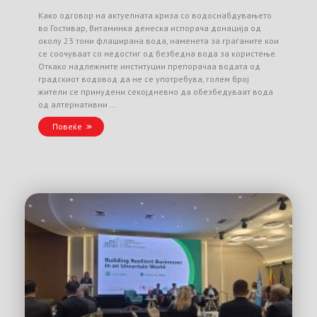
Како одговор на актуелната криза со водоснабдувањето
во Гостивар, Витаминка денеска испорача донација од
околу 23 тони флаширана вода, наменета за граѓаните кои
се соочуваат со недостиг од безбедна вода за користење.
Откако надлежните институции препорачаа водата од
градскиот водовод да не се употребува, голем број
жители се принудени секојдневно да обезбедуваат вода
од алтернативни …
Повеќе