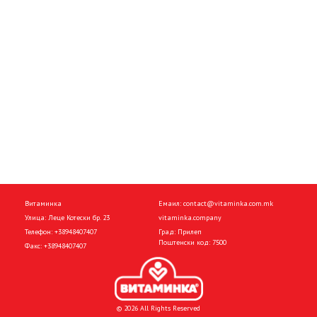
Витаминка
Емаил:
contact@vitaminka.com.mk
Улица: Леце Котески бр. 23
vitaminka.company
Телефон:
+38948407407
Град: Прилеп
Поштенски код: 7500
Факс:
+38948407407
© 2026 All Rights Reserved