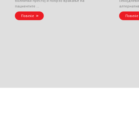
болнички престој и побрзо враќање на
секојднев
пациентите …
алтернати
Повеќе
Повеќе