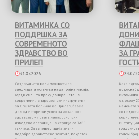
ВИТАМИНКА СО
ВИТА
ПОДДРШКА ЗА
ДОНИ
СОВРЕМЕНОТО
ФЛАШ
ЗДРАВСТВО ВО
ЗА Г
ПРИЛЕП
ГОСТ
31.07.2026
24.07.2
Создавањето нови можности за
Како одгов
заедницата останува наша трајна мисија.
водоснабд
Горди сме што преку донирањето на
Витаминка
современи лапароскопски инструменти
од околу 2
за Општата болница во Прилеп, бевме
наменета з
дел од историски успех за локалното
со недости
здравство – првата лапароскопски
користење
изведена операција на хернија со TAPP
институци
техника. Оваа инвестиција значи
градскиот 
подобра здравствена заштита, пократок
голем број