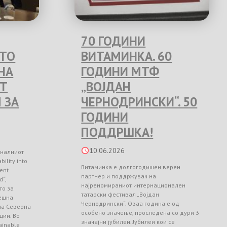
70 ГОДИНИ
ЕТО
ВИТАМИНКА. 60
НА
ГОДИНИ МТФ
Т
„ВОЈДАН
 ЗА
ЧЕРНОДРИНСКИ“. 50
ГОДИНИ
ПОДДРШКА!
10.06.2026
оналниот
ility into
Витаминка е долгогодишен верен
ient
партнер и поддржувач на
d“,
најреномираниот интернационален
то за
татарски фестивал „Војдан
ешна
Чернодрински“. Оваа година е од
 на Северна
особено значење, проследена со дури 3
ции. Во
значајни јубилеи. Јубилеи кои се
ainable