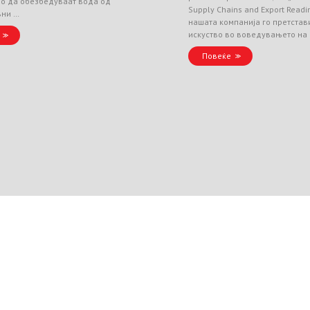
но да обезбедуваат вода од
Supply Chains and Export Readin
вни …
нашата компанија го претстав
искуство во воведувањето на
Повеќе