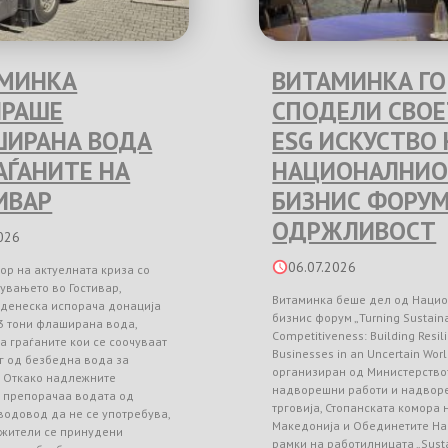
МИНКА
ВИТАМИНКА ГО
РАШЕ
СПОДЕЛИ СВО
ИРАНА ВОДА
ESG ИСКУСТВО 
РАЃАНИТЕ НА
НАЦИОНАЛНИО
ИВАР
БИЗНИС ФОРУМ
ОДРЖЛИВОСТ
026
06.07.2026
ор на актуелната криза со
увањето во Гостивар,
Витаминка беше дел од Наци
 денеска испорача донација
бизнис форум „Turning Sustainab
3 тони флаширана вода,
Competitiveness: Building Resil
а граѓаните кои се соочуваат
Businesses in an Uncertain Worl
г од безбедна вода за
организиран од Министерство
. Откако надлежните
надворешни работи и надвор
и препорачаа водата од
трговија, Стопанската комора
водовод да не се употребува,
Македонија и Обединетите На
 жители се принудени
рамки на работилницата „Sust