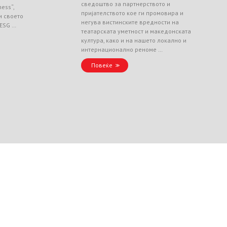
сведоштво за партнерството и
ess“,
пријателството кое ги промовира и
и своето
негува вистинските вредности на
 ESG …
театарската уметност и македонската
култура, како и на нашето локално и
интернационално реноме …
Повеќе