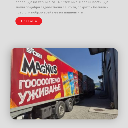
операција на хернија со TAPP техника. Оваа инвестиција
значи подобра здравствена заштита, пократок болнички
престој и побрзо враќање на пациентите …
Повеќе