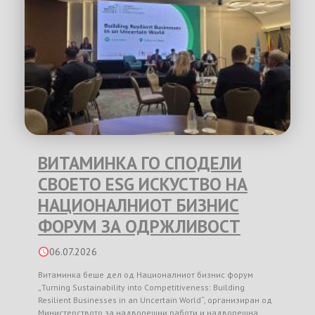
ВИТАМИНКА ГО СПОДЕЛИ
СВОЕТО ESG ИСКУСТВО НА
НАЦИОНАЛНИОТ БИЗНИС
ФОРУМ ЗА ОДРЖЛИВОСТ
06.07.2026
Витаминка беше дел од Националниот бизнис форум
„Turning Sustainability into Competitiveness: Building
Resilient Businesses in an Uncertain World“, организиран од
Министерството за надворешни работи и надворешна