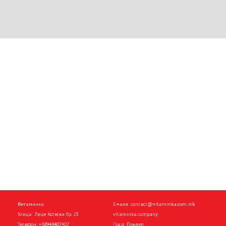
Витаминка
Емаил:
contact@vitaminka.com.mk
Улица: Леце Котески бр. 23
vitaminka.company
Телефон:
+38948407407
Град: Прилеп