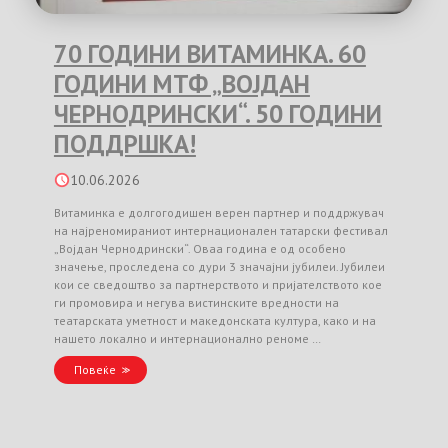
70 ГОДИНИ ВИТАМИНКА. 60
ГОДИНИ МТФ „ВОЈДАН
ЧЕРНОДРИНСКИ“. 50 ГОДИНИ
ПОДДРШКА!
10.06.2026
Витаминка е долгогодишен верен партнер и поддржувач
на најреномираниот интернационален татарски фестивал
„Војдан Чернодрински“. Оваа година е од особено
значење, проследена со дури 3 значајни јубилеи. Јубилеи
кои се сведоштво за партнерството и пријателството кое
ги промовира и негува вистинските вредности на
театарската уметност и македонската култура, како и на
нашето локално и интернационално реноме …
Повеќе