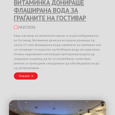
ВИТАМИНКА ДОНИРАШЕ
ФЛАШИРАНА ВОДА ЗА
ГРАЃАНИТЕ НА ГОСТИВАР
24.07.2026
Како одговор на актуелната криза со водоснабдувањето
во Гостивар, Витаминка денеска испорача донација од
околу 23 тони флаширана вода, наменета за граѓаните кои
се соочуваат со недостиг од безбедна вода за користење.
Откако надлежните институции препорачаа водата од
градскиот водовод да не се употребува, голем број
жители се принудени секојдневно да обезбедуваат вода
од алтернативни …
Повеќе