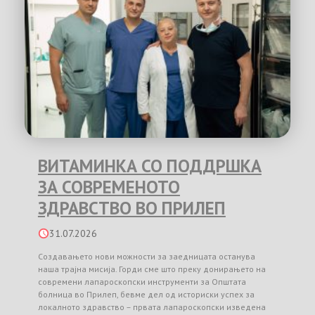
ВИТАМИНКА СО ПОДДРШКА
ЗА СОВРЕМЕНОТО
ЗДРАВСТВО ВО ПРИЛЕП
31.07.2026
Создавањето нови можности за заедницата останува
наша трајна мисија. Горди сме што преку донирањето на
современи лапароскопски инструменти за Општата
болница во Прилеп, бевме дел од историски успех за
локалното здравство – првата лапароскопски изведена