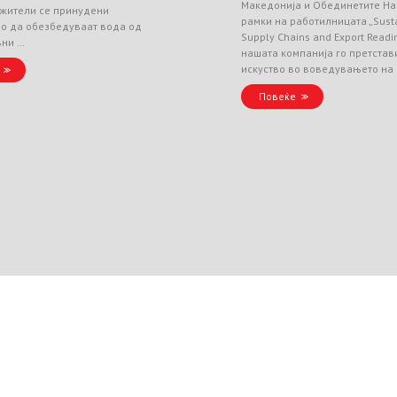
Македонија и Обединетите На
 жители се принудени
рамки на работилницата „Sust
но да обезбедуваат вода од
Supply Chains and Export Readin
вни …
нашата компанија го претстав
искуство во воведувањето на
Повеќе