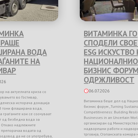
МИНКА
ВИТАМИНКА ГО
РАШЕ
СПОДЕЛИ СВО
ИРАНА ВОДА
ESG ИСКУСТВО 
РАЃАНИТЕ НА
НАЦИОНАЛНИО
ИВАР
БИЗНИС ФОРУМ
ОДРЖЛИВОСТ
026
06.07.2026
ор на актуелната криза со
увањето во Гостивар,
Витаминка беше дел од Наци
 денеска испорача донација
бизнис форум „Turning Sustainab
3 тони флаширана вода,
Competitiveness: Building Resil
а граѓаните кои се соочуваат
Businesses in an Uncertain Worl
г од безбедна вода за
организиран од Министерство
. Откако надлежните
надворешни работи и надвор
и препорачаа водата од
трговија, Стопанската комора
водовод да не се употребува,