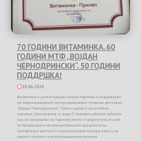
70 ГОДИНИ ВИТАМИНКА. 60
ГОДИНИ МТФ „ВОЈДАН
ЧЕРНОДРИНСКИ“. 50 ГОДИНИ
ПОДДРШКА!
10.06.2026
Витаминка е долгогодишен верен партнер и поддржувач
на најреномираниот интернационален татарски фестивал
„Војдан Чернодрински“. Оваа година е од особено
значење, проследена со дури 3 значајни јубилеи. Јубилеи
кои се сведоштво за партнерството и пријателството кое
ги промовира и негува вистинските вредности на
театарската уметност и македонската култура, како и на
нашето локално и интернационално реноме …