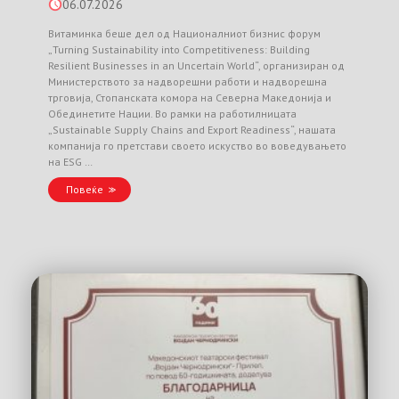
06.07.2026
Витаминка беше дел од Националниот бизнис форум
„Turning Sustainability into Competitiveness: Building
Resilient Businesses in an Uncertain World“, организиран од
Министерството за надворешни работи и надворешна
трговија, Стопанската комора на Северна Македонија и
Обединетите Нации. Во рамки на работилницата
„Sustainable Supply Chains and Export Readiness“, нашата
компанија го претстави своето искуство во воведувањето
на ESG …
Повеќе