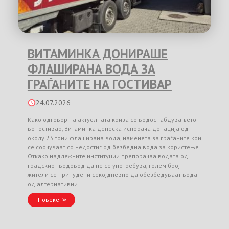
ВИТАМИНКА ДОНИРАШЕ
ФЛАШИРАНА ВОДА ЗА
ГРАЃАНИТЕ НА ГОСТИВАР
24.07.2026
Како одговор на актуелната криза со водоснабдувањето
во Гостивар, Витаминка денеска испорача донација од
околу 23 тони флаширана вода, наменета за граѓаните кои
се соочуваат со недостиг од безбедна вода за користење.
Откако надлежните институции препорачаа водата од
градскиот водовод да не се употребува, голем број
жители се принудени секојдневно да обезбедуваат вода
од алтернативни …
Повеќе