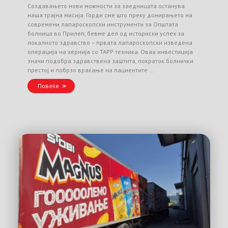
Создавањето нови можности за заедницата останува
наша трајна мисија. Горди сме што преку донирањето на
современи лапароскопски инструменти за Општата
болница во Прилеп, бевме дел од историски успех за
локалното здравство – првата лапароскопски изведена
операција на хернија со TAPP техника. Оваа инвестиција
значи подобра здравствена заштита, пократок болнички
престој и побрзо враќање на пациентите …
Повеќе