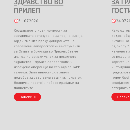
ЗДРАВСТВО ВО
ЗА Г
ПРИЛЕП
ГОСТ
31.07.2026
24.07.2
Создавањето нови можности за
Како одгов
заедницата останува наша трајна мисија.
водоснабд
Горди сме што преку донирањето на
Витаминка
современи лапароскопски инструменти
од околу 2
за Општата болница во Прилеп, бевме
наменета з
дел од историски успех за локалното
со недости
здравство – првата лапароскопски
користење
изведена операција на хернија со TAPP
институци
техника. Оваа инвестиција значи
градскиот 
подобра здравствена заштита, пократок
голем број
болнички престој и побрзо враќање на
секојднев
пациентите …
алтернати
Повеќе
Повеќе