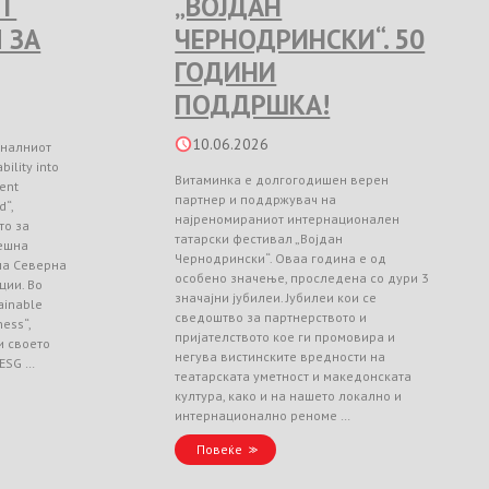
Т
„ВОЈДАН
 ЗА
ЧЕРНОДРИНСКИ“. 50
ГОДИНИ
ПОДДРШКА!
10.06.2026
оналниот
ility into
Витаминка е долгогодишен верен
ient
партнер и поддржувач на
d“,
најреномираниот интернационален
то за
татарски фестивал „Војдан
ешна
Чернодрински“. Оваа година е од
 на Северна
особено значење, проследена со дури 3
ции. Во
значајни јубилеи. Јубилеи кои се
ainable
сведоштво за партнерството и
ess“,
пријателството кое ги промовира и
и своето
негува вистинските вредности на
 ESG …
театарската уметност и македонската
култура, како и на нашето локално и
интернационално реноме …
Повеќе