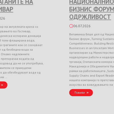
РАЃАНИТЕ НА
НАЦИОНАЛНИО
ИВАР
БИЗНИС ФОРУМ
ОДРЖЛИВОСТ
026
06.07.2026
ор на актуелната криза со
увањето во Гостивар,
Витаминка беше дел од Наци
 денеска испорача донација
бизнис форум „Turning Sustainab
3 тони флаширана вода,
Competitiveness: Building Resil
а граѓаните кои се соочуваат
Businesses in an Uncertain Worl
г од безбедна вода за
организиран од Министерство
. Откако надлежните
надворешни работи и надвор
и препорачаа водата од
трговија, Стопанската комора
водовод да не се употребува,
Македонија и Обединетите На
 жители се принудени
рамки на работилницата „Sust
но да обезбедуваат вода од
Supply Chains and Export Readin
вни …
нашата компанија го претстав
искуство во воведувањето на
Повеќе