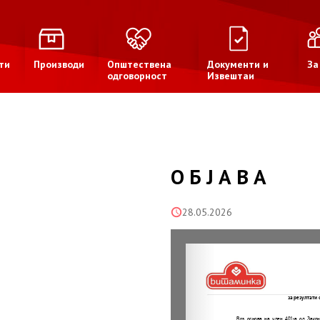
ти
Производи
Општествена
Документи и
За
одговорност
Извештаи
О Б Ј А В А
28.05.2026