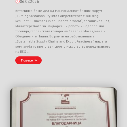
06.07.2026
Витаминка беше дел од Националниот бизнис форум
„Turning Sustainability into Competitiveness: Building
Resilient Businesses in an Uncertain World“, организиран од
Министерството за надворешни работи и надворешна
трговија, Стопанската комора на Северна Македонија и
Обединетите Нации. Во рамки на работилницата
„Sustainable Supply Chains and Export Readiness“, нашата
компанија го претстави своето искуство во воведувањето
на ESG …
Повеќе