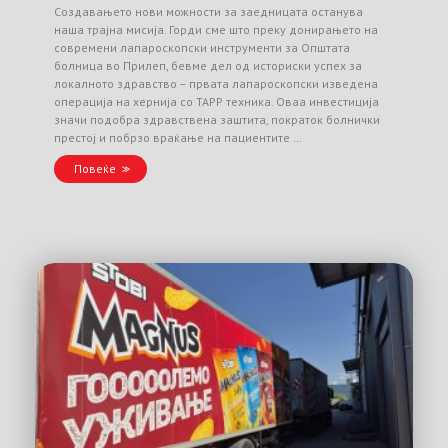
Создавањето нови можности за заедницата останува
наша трајна мисија. Горди сме што преку донирањето на
современи лапароскопски инструменти за Општата
болница во Прилеп, бевме дел од историски успех за
локалното здравство – првата лапароскопски изведена
операција на хернија со TAPP техника. Оваа инвестиција
значи подобра здравствена заштита, пократок болнички
престој и побрзо враќање на пациентите …
Повеќе