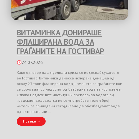
ВИТАМИНКА ДОНИРАШЕ
ФЛАШИРАНА ВОДА ЗА
ГРАЃАНИТЕ НА ГОСТИВАР
24.07.2026
Како одговор на актуелната криза со водоснабдувањето
во Гостивар, Витаминка денеска испорача донација од
околу 23 тони флаширана вода, наменета за граѓаните кои
се соочуваат со недостиг од безбедна вода за користење.
Откако надлежните институции препорачаа водата од
градскиот водовод да не се употребува, голем број
жители се принудени секојдневно да обезбедуваат вода
од алтернативни …
Повеќе