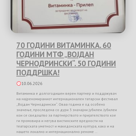
70 ГОДИНИ ВИТАМИНКА. 60
ГОДИНИ МТФ „ВОЈДАН
ЧЕРНОДРИНСКИ“. 50 ГОДИНИ
ПОДДРШКА!
10.06.2026
Витаминка е долгогодишен верен партнер и поддржувач
на најреномираниот интернационален татарски фестивал
„Војдан Чернодрински“. Оваа година е од особено
значење, проследена со дури 3 значајни јубилеи. Јубилеи
кои се сведоштво за партнерството и пријателството кое
ги промовира и негува вистинските вредности на
театарската уметност и македонската култура, како и на
нашето локално и интернационално реноме …