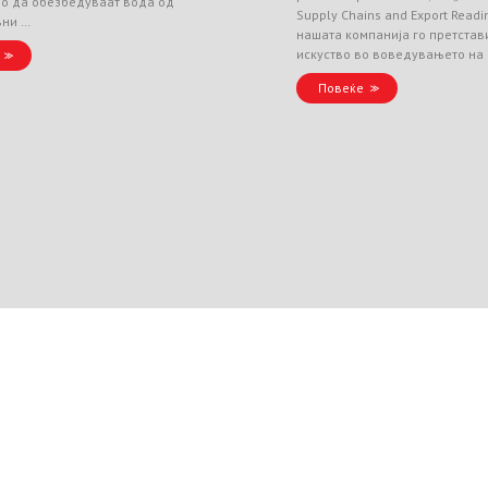
но да обезбедуваат вода од
Supply Chains and Export Readin
вни …
нашата компанија го претстав
искуство во воведувањето на
Повеќе