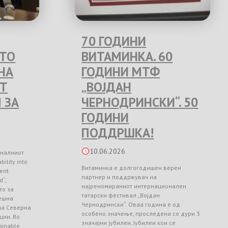
70 ГОДИНИ
ЕТО
ВИТАМИНКА. 60
НА
ГОДИНИ МТФ
Т
„ВОЈДАН
 ЗА
ЧЕРНОДРИНСКИ“. 50
ГОДИНИ
ПОДДРШКА!
10.06.2026
оналниот
ility into
Витаминка е долгогодишен верен
ient
партнер и поддржувач на
d“,
најреномираниот интернационален
то за
татарски фестивал „Војдан
ешна
Чернодрински“. Оваа година е од
 на Северна
особено значење, проследена со дури 3
ции. Во
значајни јубилеи. Јубилеи кои се
ainable