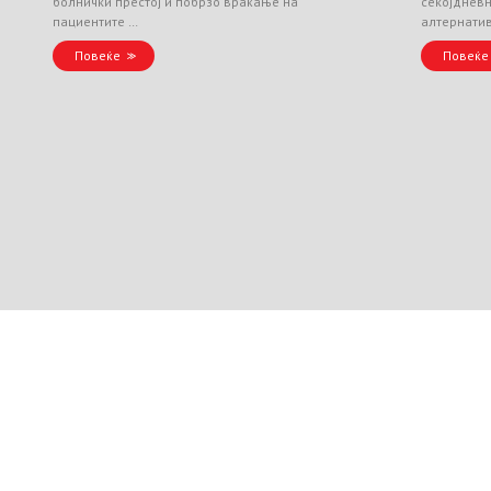
болнички престој и побрзо враќање на
секојднев
пациентите …
алтернати
Повеќе
Повеќе