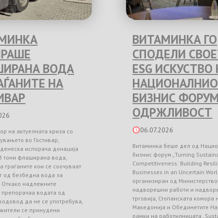
МИНКА
ВИТАМИНКА ГО
РАШЕ
СПОДЕЛИ СВО
ИРАНА ВОДА
ESG ИСКУСТВО 
РАЃАНИТЕ НА
НАЦИОНАЛНИО
ИВАР
БИЗНИС ФОРУМ
ОДРЖЛИВОСТ
026
06.07.2026
ор на актуелната криза со
увањето во Гостивар,
Витаминка беше дел од Наци
 денеска испорача донација
бизнис форум „Turning Sustainab
3 тони флаширана вода,
Competitiveness: Building Resil
а граѓаните кои се соочуваат
Businesses in an Uncertain Worl
г од безбедна вода за
организиран од Министерство
. Откако надлежните
надворешни работи и надвор
и препорачаа водата од
трговија, Стопанската комора
водовод да не се употребува,
Македонија и Обединетите На
 жители се принудени
рамки на работилницата „Sust