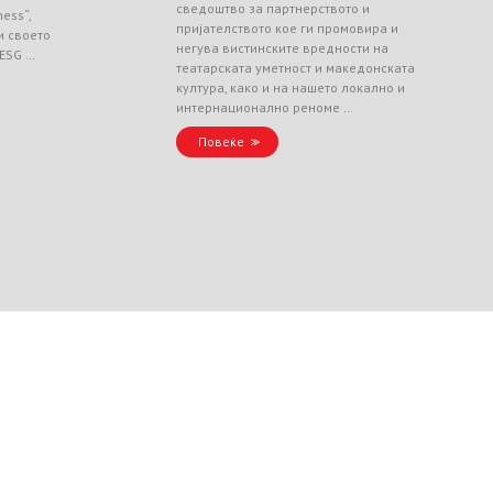
сведоштво за партнерството и
ess“,
пријателството кое ги промовира и
и своето
негува вистинските вредности на
 ESG …
театарската уметност и македонската
култура, како и на нашето локално и
интернационално реноме …
Повеќе