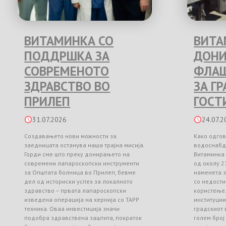
ВИТАМИНКА СО
ВИТА
ПОДДРШКА ЗА
ДОНИ
СОВРЕМЕНОТО
ФЛАШ
ЗДРАВСТВО ВО
ЗА Г
ПРИЛЕП
ГОСТ
31.07.2026
24.07.2
Создавањето нови можности за
Како одгов
заедницата останува наша трајна мисија.
водоснабд
Горди сме што преку донирањето на
Витаминка
современи лапароскопски инструменти
од околу 2
за Општата болница во Прилеп, бевме
наменета з
дел од историски успех за локалното
со недости
здравство – првата лапароскопски
користење
изведена операција на хернија со TAPP
институци
техника. Оваа инвестиција значи
градскиот 
подобра здравствена заштита, пократок
голем број