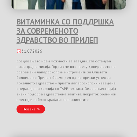
ВИТАМИНКА СО ПОДДРШКА
ЗА СОВРЕМЕНОТО
ЗДРАВСТВО ВО ПРИЛЕП
31.07.2026
Создавањето нови можности за заедницата останува
наша трајна мисија. Горди сме што преку донирањето на
современи лапароскопски инструменти за Општата
болница во Прилеп, бевме дел од историски успех за
локалното здравство – првата лапароскопски изведена
операција на хернија со TAPP техника. Оваа инвестиција
значи подобра здравствена заштита, пократок болнички
престој и побрзо враќање на пациентите …
Повеќе