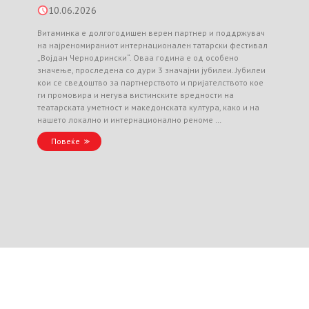
10.06.2026
Витаминка е долгогодишен верен партнер и поддржувач
на најреномираниот интернационален татарски фестивал
„Војдан Чернодрински“. Оваа година е од особено
значење, проследена со дури 3 значајни јубилеи. Јубилеи
кои се сведоштво за партнерството и пријателството кое
ги промовира и негува вистинските вредности на
театарската уметност и македонската култура, како и на
нашето локално и интернационално реноме …
Повеќе