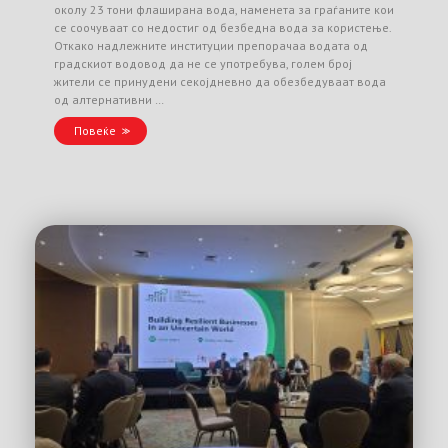
околу 23 тони флаширана вода, наменета за граѓаните кои
се соочуваат со недостиг од безбедна вода за користење.
Откако надлежните институции препорачаа водата од
градскиот водовод да не се употребува, голем број
жители се принудени секојдневно да обезбедуваат вода
од алтернативни …
Повеќе