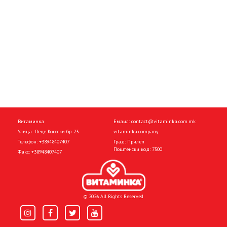
Витаминка
Емаил:
contact@vitaminka.com.mk
Улица: Леце Котески бр. 23
vitaminka.company
Телефон:
+38948407407
Град: Прилеп
Поштенски код: 7500
Факс:
+38948407407
© 2026 All Rights Reserved