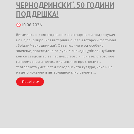
ЧЕРНОДРИНСКИ“. 50 ГОДИНИ
ПОДДРШКА!
10.06.2026
Витаминка е долгогодишен верен партнер и поддржувач
на најреномираниот интернационален татарски фестивал
„Војдан Чернодрински“. Оваа година е од особено
значење, проследена со дури 3 значајни јубилеи. Јубилеи
кои се сведоштво за партнерството и пријателството кое
ги промовира и негува вистинските вредности на
театарската уметност и македонската култура, како и на
нашето локално и интернационално реноме …
Повеќе