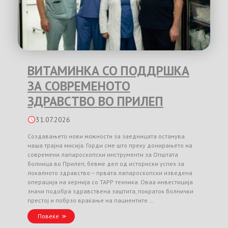
ВИТАМИНКА СО ПОДДРШКА
ЗА СОВРЕМЕНОТО
ЗДРАВСТВО ВО ПРИЛЕП
31.07.2026
Создавањето нови можности за заедницата останува
наша трајна мисија. Горди сме што преку донирањето на
современи лапароскопски инструменти за Општата
болница во Прилеп, бевме дел од историски успех за
локалното здравство – првата лапароскопски изведена
операција на хернија со TAPP техника. Оваа инвестиција
значи подобра здравствена заштита, пократок болнички
престој и побрзо враќање на пациентите …
Повеќе