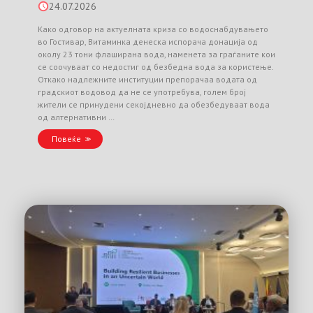
24.07.2026
Како одговор на актуелната криза со водоснабдувањето
во Гостивар, Витаминка денеска испорача донација од
околу 23 тони флаширана вода, наменета за граѓаните кои
се соочуваат со недостиг од безбедна вода за користење.
Откако надлежните институции препорачаа водата од
градскиот водовод да не се употребува, голем број
жители се принудени секојдневно да обезбедуваат вода
од алтернативни …
Повеќе