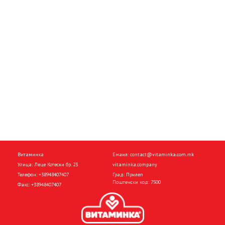
Витаминка
Емаил:
contact@vitaminka.com.mk
Улица: Леце Котески бр. 23
vitaminka.company
Телефон:
+38948407407
Град: Прилеп
Поштенски код: 7500
Факс:
+38948407407