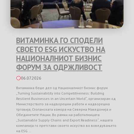
ВИТАМИНКА ГО СПОДЕЛИ
СВОЕТО ESG ИСКУСТВО НА
НАЦИОНАЛНИОТ БИЗНИС
ФОРУМ ЗА ОДРЖЛИВОСТ
06.07.2026
Витаминка беше дел од Националниот бизнис форум
„Turning Sustainability into Competitiveness: Building
Resilient Businesses in an Uncertain World“, организиран од
Министерството за надворешни работи и надворешна
трговија, Стопанската комора на Северна Македонија и
Обединетите Нации. Во рамки на работилницата
„Sustainable Supply Chains and Export Readiness“, нашата
компанија го претстави своето искуство во воведувањето
на ESG …