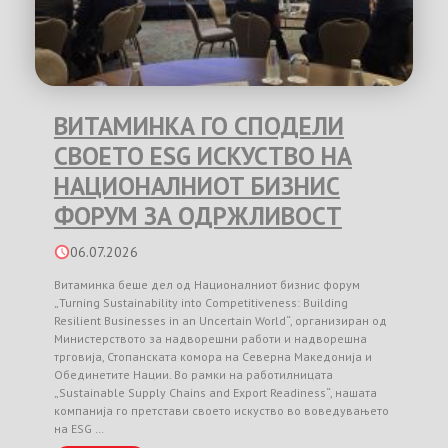
ВИТАМИНКА ГО СПОДЕЛИ
СВОЕТО ESG ИСКУСТВО НА
НАЦИОНАЛНИОТ БИЗНИС
ФОРУМ ЗА ОДРЖЛИВОСТ
06.07.2026
Витаминка беше дел од Националниот бизнис форум
„Turning Sustainability into Competitiveness: Building
Resilient Businesses in an Uncertain World“, организиран од
Министерството за надворешни работи и надворешна
трговија, Стопанската комора на Северна Македонија и
Обединетите Нации. Во рамки на работилницата
„Sustainable Supply Chains and Export Readiness“, нашата
компанија го претстави своето искуство во воведувањето
на ESG …