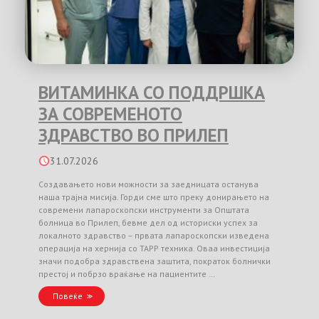
ВИТАМИНКА СО ПОДДРШКА
ЗА СОВРЕМЕНОТО
ЗДРАВСТВО ВО ПРИЛЕП
31.07.2026
Создавањето нови можности за заедницата останува
наша трајна мисија. Горди сме што преку донирањето на
современи лапароскопски инструменти за Општата
болница во Прилеп, бевме дел од историски успех за
локалното здравство – првата лапароскопски изведена
операција на хернија со TAPP техника. Оваа инвестиција
значи подобра здравствена заштита, пократок болнички
престој и побрзо враќање на пациентите …
Повеќе