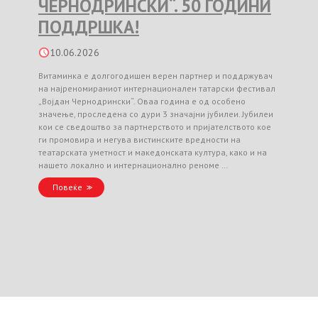
ЧЕРНОДРИНСКИ“. 50 ГОДИНИ
ПОДДРШКА!
10.06.2026
Витаминка е долгогодишен верен партнер и поддржувач
на најреномираниот интернационален татарски фестивал
„Војдан Чернодрински“. Оваа година е од особено
значење, проследена со дури 3 значајни јубилеи. Јубилеи
кои се сведоштво за партнерството и пријателството кое
ги промовира и негува вистинските вредности на
театарската уметност и македонската култура, како и на
нашето локално и интернационално реноме …
Повеќе