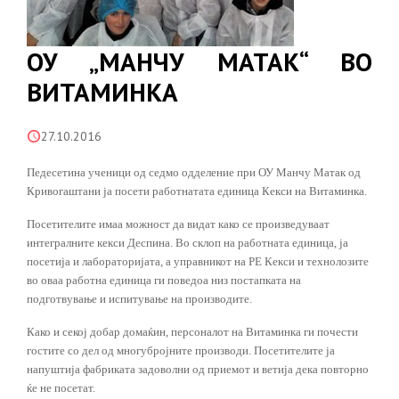
ОУ „МАНЧУ МАТАК“ ВО
ВИТАМИНКА
27.10.2016
Педесетина ученици од седмо одделение при ОУ Манчу Матак од
Кривогаштани ја посети работнатата единица Кекси на Витаминка.
Посетителите имаа можност да видат како се произведуваат
интегралните кекси Деспина. Во склоп на работната единица, ја
посетија и лабораторијата, а управникот на РЕ Кекси и технолозите
во оваа работна единица ги поведоа низ постапката на
подготвување и испитување на производите.
Како и секој добар домаќин, персоналот на Витаминка ги почести
гостите со дел од многубројните производи. Посетителите ја
напуштија фабриката задоволни од приемот и ветија дека повторно
ќе не посетат.