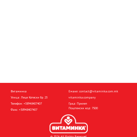
Витаминка
Емаил:
contact@vitaminka.com.mk
Улица: Леце Котески бр. 23
vitaminka.company
Телефон:
+38948407407
Град: Прилеп
Поштенски код: 7500
Факс:
+38948407407
© 2026 All Rights Reserved