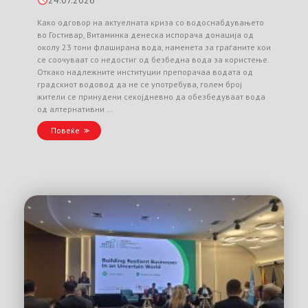
24.07.2026
Како одговор на актуелната криза со водоснабдувањето
во Гостивар, Витаминка денеска испорача донација од
околу 23 тони флаширана вода, наменета за граѓаните кои
се соочуваат со недостиг од безбедна вода за користење.
Откако надлежните институции препорачаа водата од
градскиот водовод да не се употребува, голем број
жители се принудени секојдневно да обезбедуваат вода
од алтернативни …
Повеќе