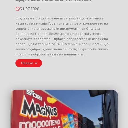
31.07.2026
Создавањето нови можности за заедницата останува
наша трајна мисија. Горди сме што преку донирањето на
современи лапароскопски инструменти за Општата
болница во Прилеп, бевме дел од историски успех за
локалното здравство – првата лапароскопски изведена
операција на хернија со TAPP техника. Оваа инвестиција
значи подобра здравствена заштита, пократок болнички
престој и побрзо враќање на пациентите …
Повеќе