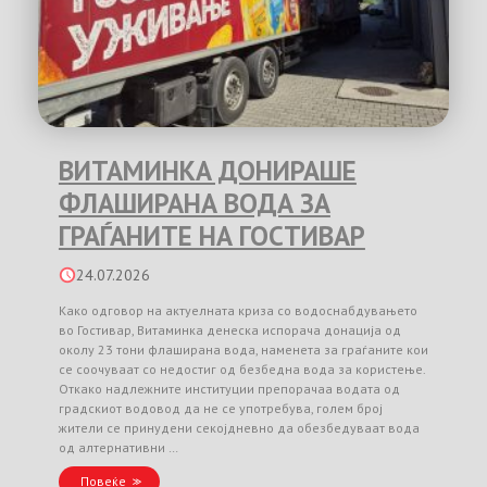
ВИТАМИНКА ДОНИРАШЕ
ФЛАШИРАНА ВОДА ЗА
ГРАЃАНИТЕ НА ГОСТИВАР
24.07.2026
Како одговор на актуелната криза со водоснабдувањето
во Гостивар, Витаминка денеска испорача донација од
околу 23 тони флаширана вода, наменета за граѓаните кои
се соочуваат со недостиг од безбедна вода за користење.
Откако надлежните институции препорачаа водата од
градскиот водовод да не се употребува, голем број
жители се принудени секојдневно да обезбедуваат вода
од алтернативни …
Повеќе