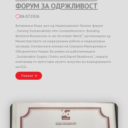
ФОРУМ ЗА ОДРЖЛИВОСТ
06.07.2026
Витаминка беше дел од Националниот бизнис форум
„Turning Sustainability into Competitiveness: Building
Resilient Businesses in an Uncertain World“, организиран од
Министерството за надворешни работи и надворешна
трговија, Стопанската комора на Северна Македонија и
Обединетите Нации. Во рамки на работилницата
„Sustainable Supply Chains and Export Readiness“, нашата
компанија го претстави своето искуство во воведувањето
на ESG …
Повеќе