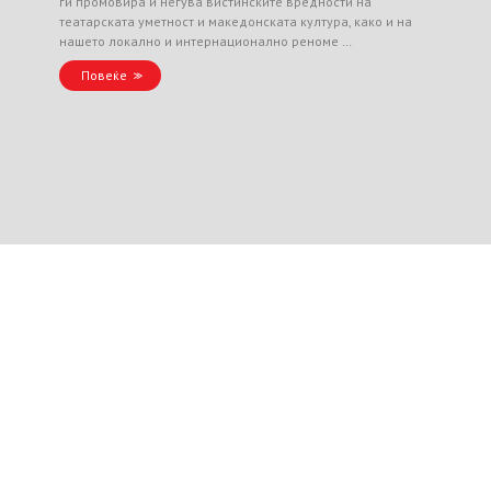
ги промовира и негува вистинските вредности на
театарската уметност и македонската култура, како и на
нашето локално и интернационално реноме …
Повеќе