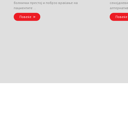
болнички престој и побрзо враќање на
секојднев
пациентите …
алтернати
Повеќе
Повеќе