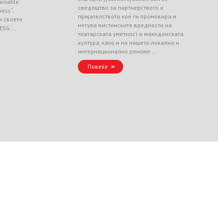
ainable
сведоштво за партнерството и
ess“,
пријателството кое ги промовира и
и своето
негува вистинските вредности на
 ESG …
театарската уметност и македонската
култура, како и на нашето локално и
интернационално реноме …
Повеќе