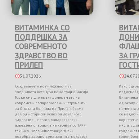
ВИТАМИНКА СО
ВИТА
ПОДДРШКА ЗА
ДОНИ
СОВРЕМЕНОТО
ФЛАШ
ЗДРАВСТВО ВО
ЗА Г
ПРИЛЕП
ГОСТ
31.07.2026
24.07.2
Создавањето нови можности за
Како одгов
заедницата останува наша трајна мисија.
водоснабд
Горди сме што преку донирањето на
Витаминка
современи лапароскопски инструменти
од околу 2
за Општата болница во Прилеп, бевме
наменета з
дел од историски успех за локалното
со недости
здравство – првата лапароскопски
користење
изведена операција на хернија со TAPP
институци
техника. Оваа инвестиција значи
градскиот 
подобра здравствена заштита, пократок
голем број