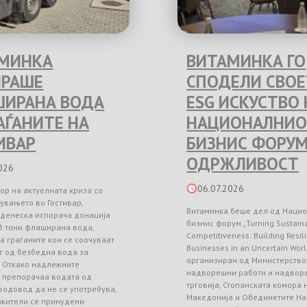
МИНКА
ВИТАМИНКА ГО
РАШЕ
СПОДЕЛИ СВО
ИРАНА ВОДА
ESG ИСКУСТВО 
РАЃАНИТЕ НА
НАЦИОНАЛНИО
ИВАР
БИЗНИС ФОРУМ
ОДРЖЛИВОСТ
026
06.07.2026
ор на актуелната криза со
увањето во Гостивар,
Витаминка беше дел од Наци
 денеска испорача донација
бизнис форум „Turning Sustainab
3 тони флаширана вода,
Competitiveness: Building Resil
а граѓаните кои се соочуваат
Businesses in an Uncertain Worl
г од безбедна вода за
организиран од Министерство
. Откако надлежните
надворешни работи и надвор
и препорачаа водата од
трговија, Стопанската комора
водовод да не се употребува,
Македонија и Обединетите На
 жители се принудени