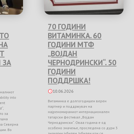
70 ГОДИНИ
ЕТО
ВИТАМИНКА. 60
НА
ГОДИНИ МТФ
Т
„ВОЈДАН
 ЗА
ЧЕРНОДРИНСКИ“. 50
ГОДИНИ
ПОДДРШКА!
10.06.2026
оналниот
ility into
Витаминка е долгогодишен верен
ient
партнер и поддржувач на
d“,
најреномираниот интернационален
то за
татарски фестивал „Војдан
ешна
Чернодрински“. Оваа година е од
 на Северна
особено значење, проследена со дури 3
ции. Во
значајни јубилеи. Јубилеи кои се