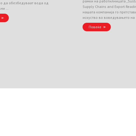
рамки на работилницата „Sust
но да обезбедуваат вода од
Supply Chains and Export Readin
вни …
нашата компанија го претстав
искуство во воведувањето на
Повеќе