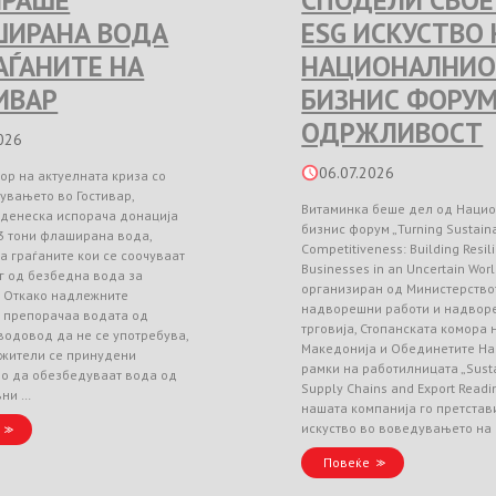
РАШЕ
СПОДЕЛИ СВО
ИРАНА ВОДА
ESG ИСКУСТВО 
РАЃАНИТЕ НА
НАЦИОНАЛНИО
ИВАР
БИЗНИС ФОРУМ
ОДРЖЛИВОСТ
026
06.07.2026
ор на актуелната криза со
увањето во Гостивар,
Витаминка беше дел од Наци
 денеска испорача донација
бизнис форум „Turning Sustainab
3 тони флаширана вода,
Competitiveness: Building Resil
а граѓаните кои се соочуваат
Businesses in an Uncertain Worl
г од безбедна вода за
организиран од Министерство
. Откако надлежните
надворешни работи и надвор
и препорачаа водата од
трговија, Стопанската комора
водовод да не се употребува,
Македонија и Обединетите На
 жители се принудени
рамки на работилницата „Sust
но да обезбедуваат вода од
Supply Chains and Export Readin
вни …
нашата компанија го претстав
искуство во воведувањето на
Повеќе