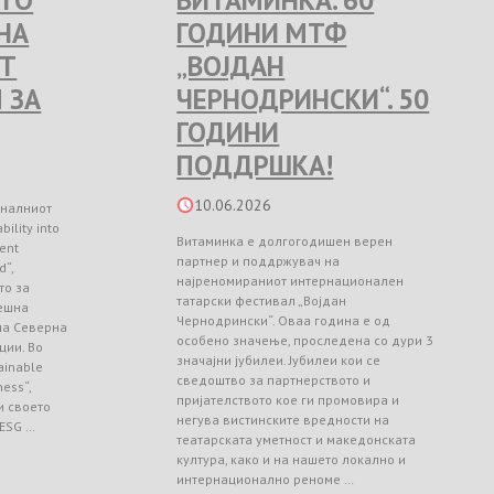
ЕТО
ВИТАМИНКА. 60
НА
ГОДИНИ МТФ
Т
„ВОЈДАН
 ЗА
ЧЕРНОДРИНСКИ“. 50
ГОДИНИ
ПОДДРШКА!
10.06.2026
оналниот
ility into
Витаминка е долгогодишен верен
ient
партнер и поддржувач на
d“,
најреномираниот интернационален
то за
татарски фестивал „Војдан
ешна
Чернодрински“. Оваа година е од
 на Северна
особено значење, проследена со дури 3
ции. Во
значајни јубилеи. Јубилеи кои се
ainable
сведоштво за партнерството и
ess“,
пријателството кое ги промовира и
и своето
негува вистинските вредности на
 ESG …
театарската уметност и македонската
култура, како и на нашето локално и
интернационално реноме …