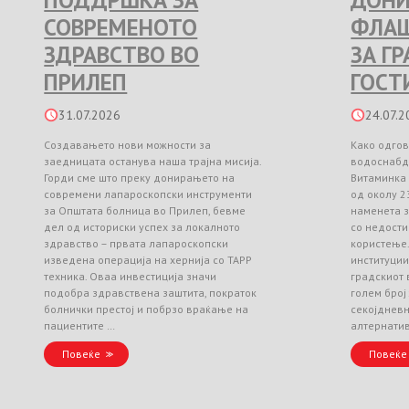
ПОДДРШКА ЗА
ДОНИ
СОВРЕМЕНОТО
ФЛАШ
ЗДРАВСТВО ВО
ЗА Г
ПРИЛЕП
ГОСТ
31.07.2026
24.07.2
Создавањето нови можности за
Како одгов
заедницата останува наша трајна мисија.
водоснабд
Горди сме што преку донирањето на
Витаминка
современи лапароскопски инструменти
од околу 2
за Општата болница во Прилеп, бевме
наменета з
дел од историски успех за локалното
со недости
здравство – првата лапароскопски
користење
изведена операција на хернија со TAPP
институци
техника. Оваа инвестиција значи
градскиот 
подобра здравствена заштита, пократок
голем број
болнички престој и побрзо враќање на
секојднев
пациентите …
алтернати
Повеќе
Повеќе