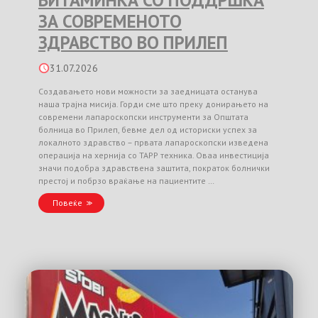
ВИТАМИНКА СО ПОДДРШКА
ЗА СОВРЕМЕНОТО
ЗДРАВСТВО ВО ПРИЛЕП
31.07.2026
Создавањето нови можности за заедницата останува
наша трајна мисија. Горди сме што преку донирањето на
современи лапароскопски инструменти за Општата
болница во Прилеп, бевме дел од историски успех за
локалното здравство – првата лапароскопски изведена
операција на хернија со TAPP техника. Оваа инвестиција
значи подобра здравствена заштита, пократок болнички
престој и побрзо враќање на пациентите …
Повеќе