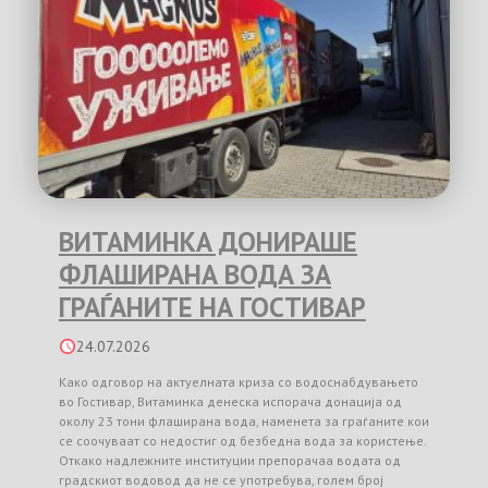
ВИТАМИНКА ДОНИРАШЕ
ФЛАШИРАНА ВОДА ЗА
ГРАЃАНИТЕ НА ГОСТИВАР
24.07.2026
Како одговор на актуелната криза со водоснабдувањето
во Гостивар, Витаминка денеска испорача донација од
околу 23 тони флаширана вода, наменета за граѓаните кои
се соочуваат со недостиг од безбедна вода за користење.
Откако надлежните институции препорачаа водата од
градскиот водовод да не се употребува, голем број