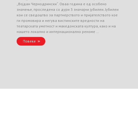
„Војдан Чернодрински“. Оваа година е од особено
значење, проследена со дури 3 значајни јубилеи. Јубилеи
кои се сведоштво за партнерството и пријателството кое
ги промовира и негува вистинските вредности на
театарската уметност и македонската култура, како и на
нашето локално и интернационално реноме …
Повеќе