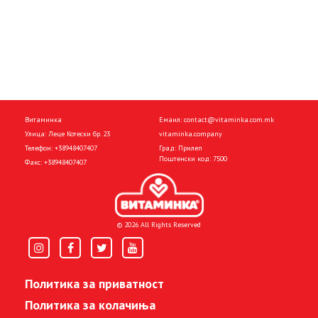
Витаминка
Емаил:
contact@vitaminka.com.mk
Улица: Леце Котески бр. 23
vitaminka.company
Телефон:
+38948407407
Град: Прилеп
Поштенски код: 7500
Факс:
+38948407407
© 2026 All Rights Reserved
Политика за приватност
Политика за колачиња