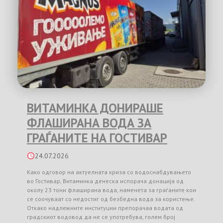
ВИТАМИНКА ДОНИРАШЕ
ФЛАШИРАНА ВОДА ЗА
ГРАЃАНИТЕ НА ГОСТИВАР
24.07.2026
Како одговор на актуелната криза со водоснабдувањето
во Гостивар, Витаминка денеска испорача донација од
околу 23 тони флаширана вода, наменета за граѓаните кои
се соочуваат со недостиг од безбедна вода за користење.
Откако надлежните институции препорачаа водата од
градскиот водовод да не се употребува, голем број