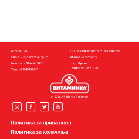
Витаминка
Емаил:
contact@vitaminka.com.mk
Улица: Леце Котески бр. 23
vitaminka.company
Телефон:
+38948407407
Град: Прилеп
Поштенски код: 7500
Факс:
+38948407407
© 2026 All Rights Reserved
Политика за приватност
Политика за колачиња