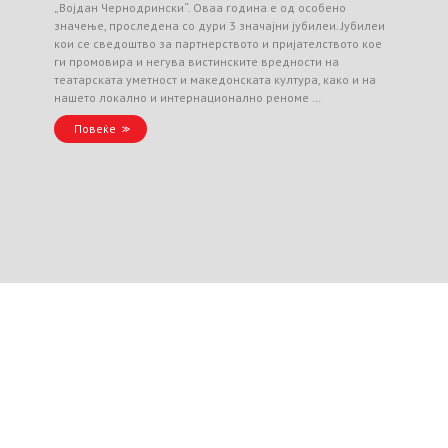
„Војдан Чернодрински“. Оваа година е од особено
значење, проследена со дури 3 значајни јубилеи. Јубилеи
кои се сведоштво за партнерството и пријателството кое
ги промовира и негува вистинските вредности на
театарската уметност и македонската култура, како и на
нашето локално и интернационално реноме …
Повеќе