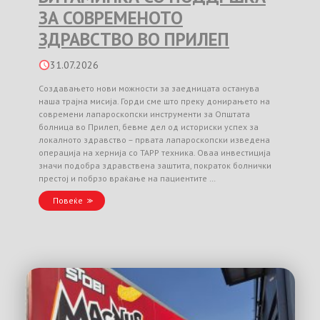
ЗА СОВРЕМЕНОТО
ЗДРАВСТВО ВО ПРИЛЕП
31.07.2026
Создавањето нови можности за заедницата останува
наша трајна мисија. Горди сме што преку донирањето на
современи лапароскопски инструменти за Општата
болница во Прилеп, бевме дел од историски успех за
локалното здравство – првата лапароскопски изведена
операција на хернија со TAPP техника. Оваа инвестиција
значи подобра здравствена заштита, пократок болнички
престој и побрзо враќање на пациентите …
Повеќе