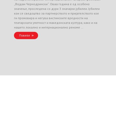
„Војдан Чернодрински“. Оваа година е од особено
значење, проследена со дури 3 значајни јубилеи. Јубилеи
кои се сведоштво за партнерството и пријателството кое
ги промовира и негува вистинските вредности на
театарската уметност и македонската култура, како и на
нашето локално и интернационално реноме …
Повеќе