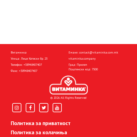
Витаминка
Емаил:
contact@vitaminka.com.mk
Улица: Леце Котески бр. 23
vitaminka.company
Телефон:
+38948407407
Град: Прилеп
Поштенски код: 7500
Факс:
+38948407407
© 2026 All Rights Reserved
Политика за приватност
Политика за колачиња