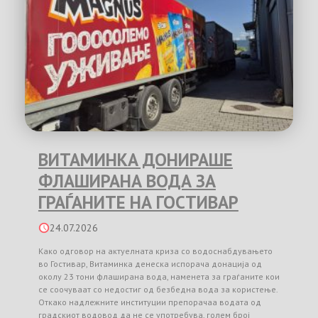
ВИТАМИНКА ДОНИРАШЕ
ФЛАШИРАНА ВОДА ЗА
ГРАЃАНИТЕ НА ГОСТИВАР
24.07.2026
Како одговор на актуелната криза со водоснабдувањето
во Гостивар, Витаминка денеска испорача донација од
околу 23 тони флаширана вода, наменета за граѓаните кои
се соочуваат со недостиг од безбедна вода за користење.
Откако надлежните институции препорачаа водата од
градскиот водовод да не се употребува, голем број