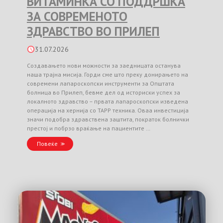
ВИТАМИНКА СО ПОДДРШКА
ЗА СОВРЕМЕНОТО
ЗДРАВСТВО ВО ПРИЛЕП
31.07.2026
Создавањето нови можности за заедницата останува
наша трајна мисија. Горди сме што преку донирањето на
современи лапароскопски инструменти за Општата
болница во Прилеп, бевме дел од историски успех за
локалното здравство – првата лапароскопски изведена
операција на хернија со TAPP техника. Оваа инвестиција
значи подобра здравствена заштита, пократок болнички
престој и побрзо враќање на пациентите …
Повеќе