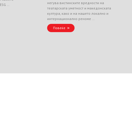
негува вистинските вредности на
 ESG …
театарската уметност и македонската
култура, како и на нашето локално и
интернационално реноме …
Повеќе