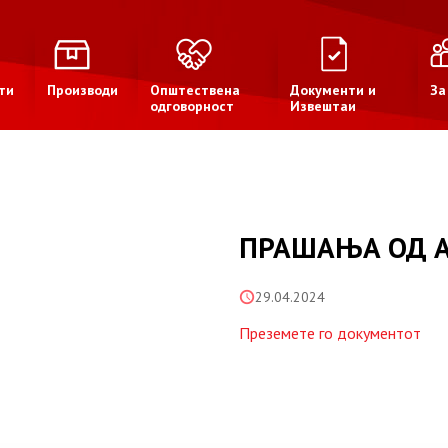
ти
Производи
Општествена
Документи и
За
одговорност
Извештаи
ПРАШАЊА ОД 
29.04.2024
Преземете го документот