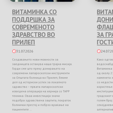
ВИТАМИНКА СО
ВИТА
ПОДДРШКА ЗА
ДОНИ
СОВРЕМЕНОТО
ФЛАШ
ЗДРАВСТВО ВО
ЗА Г
ПРИЛЕП
ГОСТ
31.07.2026
24.07.2
Создавањето нови можности за
Како одгов
заедницата останува наша трајна мисија.
водоснабд
Горди сме што преку донирањето на
Витаминка
современи лапароскопски инструменти
од околу 2
за Општата болница во Прилеп, бевме
наменета з
дел од историски успех за локалното
со недости
здравство – првата лапароскопски
користење
изведена операција на хернија со TAPP
институци
техника. Оваа инвестиција значи
градскиот 
подобра здравствена заштита, пократок
голем број
болнички престој и побрзо враќање на
секојднев
пациентите …
алтернати