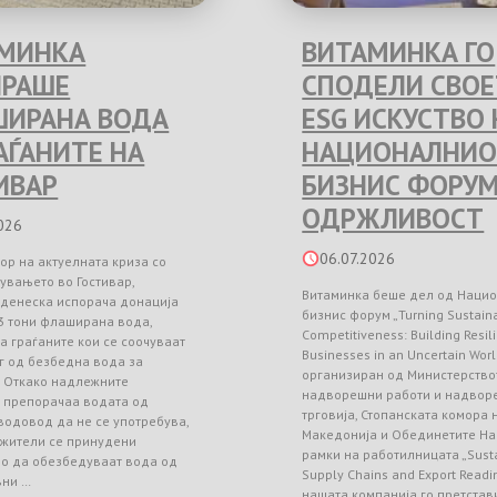
МИНКА
ВИТАМИНКА ГО
РАШЕ
СПОДЕЛИ СВО
ИРАНА ВОДА
ESG ИСКУСТВО 
РАЃАНИТЕ НА
НАЦИОНАЛНИО
ИВАР
БИЗНИС ФОРУМ
ОДРЖЛИВОСТ
026
06.07.2026
ор на актуелната криза со
увањето во Гостивар,
Витаминка беше дел од Наци
 денеска испорача донација
бизнис форум „Turning Sustainab
3 тони флаширана вода,
Competitiveness: Building Resil
а граѓаните кои се соочуваат
Businesses in an Uncertain Worl
г од безбедна вода за
организиран од Министерство
. Откако надлежните
надворешни работи и надвор
и препорачаа водата од
трговија, Стопанската комора
водовод да не се употребува,
Македонија и Обединетите На
 жители се принудени
рамки на работилницата „Sust
но да обезбедуваат вода од
Supply Chains and Export Readin
вни …
нашата компанија го претстав