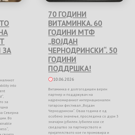
70 ГОДИНИ
ЕТО
ВИТАМИНКА. 60
НА
ГОДИНИ МТФ
Т
„ВОЈДАН
 ЗА
ЧЕРНОДРИНСКИ“. 50
ГОДИНИ
ПОДДРШКА!
10.06.2026
оналниот
ility into
Витаминка е долгогодишен верен
ient
партнер и поддржувач на
d“,
најреномираниот интернационален
то за
татарски фестивал „Војдан
ешна
Чернодрински“. Оваа година е од
 на Северна
особено значење, проследена со дури 3
ции. Во
значајни јубилеи. Јубилеи кои се
ainable
сведоштво за партнерството и
ess“,
пријателството кое ги промовира и
и своето