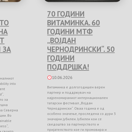
70 ГОДИНИ
ЕТО
ВИТАМИНКА. 60
НА
ГОДИНИ МТФ
Т
„ВОЈДАН
 ЗА
ЧЕРНОДРИНСКИ“. 50
ГОДИНИ
ПОДДРШКА!
10.06.2026
оналниот
ility into
Витаминка е долгогодишен верен
ient
партнер и поддржувач на
d“,
најреномираниот интернационален
то за
татарски фестивал „Војдан
ешна
Чернодрински“. Оваа година е од
 на Северна
особено значење, проследена со дури 3
ции. Во
значајни јубилеи. Јубилеи кои се
ainable
сведоштво за партнерството и
ess“,
пријателството кое ги промовира и
и своето