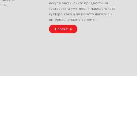
негува вистинските вредности на
 ESG …
театарската уметност и македонската
култура, како и на нашето локално и
интернационално реноме …
Повеќе