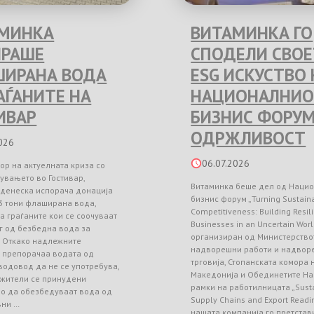
МИНКА
ВИТАМИНКА ГО
РАШЕ
СПОДЕЛИ СВО
ИРАНА ВОДА
ESG ИСКУСТВО 
РАЃАНИТЕ НА
НАЦИОНАЛНИО
ИВАР
БИЗНИС ФОРУМ
ОДРЖЛИВОСТ
026
06.07.2026
ор на актуелната криза со
увањето во Гостивар,
Витаминка беше дел од Наци
 денеска испорача донација
бизнис форум „Turning Sustainab
3 тони флаширана вода,
Competitiveness: Building Resil
а граѓаните кои се соочуваат
Businesses in an Uncertain Worl
г од безбедна вода за
организиран од Министерство
. Откако надлежните
надворешни работи и надвор
и препорачаа водата од
трговија, Стопанската комора
водовод да не се употребува,
Македонија и Обединетите На
 жители се принудени
рамки на работилницата „Sust
но да обезбедуваат вода од
Supply Chains and Export Readin
вни …
нашата компанија го претстав