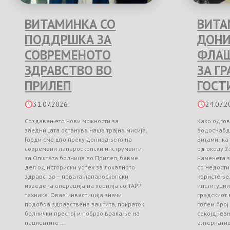
ВИТАМИНКА СО
ВИТА
ПОДДРШКА ЗА
ДОНИ
СОВРЕМЕНОТО
ФЛАШ
ЗДРАВСТВО ВО
ЗА Г
ПРИЛЕП
ГОСТ
31.07.2026
24.07.2
Создавањето нови можности за
Како одгов
заедницата останува наша трајна мисија.
водоснабд
Горди сме што преку донирањето на
Витаминка
современи лапароскопски инструменти
од околу 2
за Општата болница во Прилеп, бевме
наменета з
дел од историски успех за локалното
со недости
здравство – првата лапароскопски
користење
изведена операција на хернија со TAPP
институци
техника. Оваа инвестиција значи
градскиот 
подобра здравствена заштита, пократок
голем број
болнички престој и побрзо враќање на
секојднев
пациентите …
алтернати