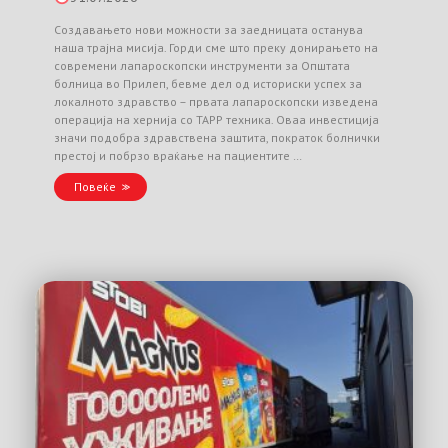
Создавањето нови можности за заедницата останува
наша трајна мисија. Горди сме што преку донирањето на
современи лапароскопски инструменти за Општата
болница во Прилеп, бевме дел од историски успех за
локалното здравство – првата лапароскопски изведена
операција на хернија со TAPP техника. Оваа инвестиција
значи подобра здравствена заштита, пократок болнички
престој и побрзо враќање на пациентите …
Повеќе