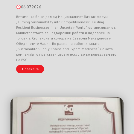
06.07.2026
Витаминка беше дел од Националниот бизнис форум
„Turning Sustainability into Competitiveness: Building
Resilient Businesses in an Uncertain World“, организиран од
Министерството за надворешни работи и надворешна
трговија, Стопанската комора на Северна Македонија и
Обединетите Нации. Во рамки на работилницата
„Sustainable Supply Chains and Export Readiness“, нашата
компанија го претстави своето искуство во воведувањето
на ESG …
Повеќе