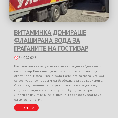
ВИТАМИНКА ДОНИРАШЕ
ФЛАШИРАНА ВОДА ЗА
ГРАЃАНИТЕ НА ГОСТИВАР
24.07.2026
Како одговор на актуелната криза со водоснабдувањето
во Гостивар, Витаминка денеска испорача донација од
околу 23 тони флаширана вода, наменета за граѓаните кои
се соочуваат со недостиг од безбедна вода за користење.
Откако надлежните институции препорачаа водата од
градскиот водовод да не се употребува, голем број
жители се принудени секојдневно да обезбедуваат вода
од алтернативни …
Повеќе