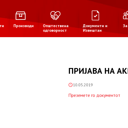
ти
Производи
Општествена
Документи и
За
одговорност
Извештаи
ПРИЈАВА НА А
10.05.2019
Преземете го документот