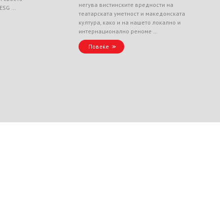
негува вистинските вредности на
 ESG …
театарската уметност и македонската
култура, како и на нашето локално и
интернационално реноме …
Повеќе