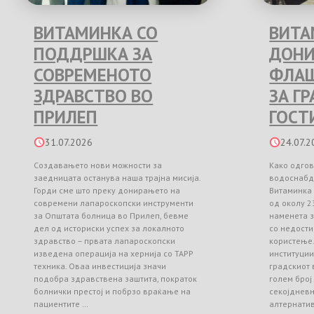
ВИТАМИНКА СО
ВИТА
ПОДДРШКА ЗА
ДОНИ
СОВРЕМЕНОТО
ФЛАШ
ЗДРАВСТВО ВО
ЗА Г
ПРИЛЕП
ГОСТ
31.07.2026
24.07.2
Создавањето нови можности за
Како одгов
заедницата останува наша трајна мисија.
водоснабд
Горди сме што преку донирањето на
Витаминка
современи лапароскопски инструменти
од околу 2
за Општата болница во Прилеп, бевме
наменета з
дел од историски успех за локалното
со недости
здравство – првата лапароскопски
користење
изведена операција на хернија со TAPP
институци
техника. Оваа инвестиција значи
градскиот 
подобра здравствена заштита, пократок
голем број
болнички престој и побрзо враќање на
секојднев
пациентите …
алтернати