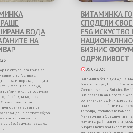
МИНКА
ВИТАМИНКА ГО
РАШЕ
СПОДЕЛИ СВО
ИРАНА ВОДА
ESG ИСКУСТВО 
РАЃАНИТЕ НА
НАЦИОНАЛНИО
ИВАР
БИЗНИС ФОРУМ
ОДРЖЛИВОСТ
026
06.07.2026
ор на актуелната криза со
увањето во Гостивар,
Витаминка беше дел од Наци
 денеска испорача донација
бизнис форум „Turning Sustainab
3 тони флаширана вода,
Competitiveness: Building Resil
а граѓаните кои се соочуваат
Businesses in an Uncertain Worl
г од безбедна вода за
организиран од Министерство
. Откако надлежните
надворешни работи и надвор
и препорачаа водата од
трговија, Стопанската комора
водовод да не се употребува,
Македонија и Обединетите На
 жители се принудени
рамки на работилницата „Sust
но да обезбедуваат вода од
Supply Chains and Export Readin
вни …
нашата компанија го претстав