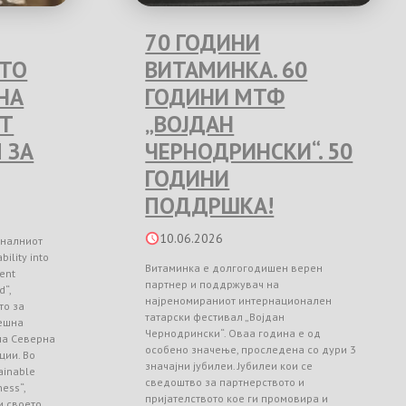
70 ГОДИНИ
ЕТО
ВИТАМИНКА. 60
НА
ГОДИНИ МТФ
Т
„ВОЈДАН
 ЗА
ЧЕРНОДРИНСКИ“. 50
ГОДИНИ
ПОДДРШКА!
10.06.2026
оналниот
ility into
Витаминка е долгогодишен верен
ient
партнер и поддржувач на
d“,
најреномираниот интернационален
то за
татарски фестивал „Војдан
ешна
Чернодрински“. Оваа година е од
 на Северна
особено значење, проследена со дури 3
ции. Во
значајни јубилеи. Јубилеи кои се
ainable
сведоштво за партнерството и
ess“,
пријателството кое ги промовира и
и своето