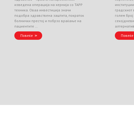
изведена операција на хернија со TAPP
институци
техника. Оваа инвестиција значи
градскиот 
подобра здравствена заштита, пократок
голем број
болнички престој и побрзо враќање на
секојднев
пациентите …
алтернати
Повеќе
Повеќе