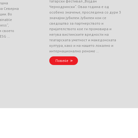
татарски фестивал „Војдан
ешна
Чернодрински“. Оваа година е од
 на Северна
особено значење, проследена со дури 3
ции. Во
значајни јубилеи. Јубилеи кои се
ainable
сведоштво за партнерството и
ess“,
пријателството кое ги промовира и
и своето
негува вистинските вредности на
 ESG …
театарската уметност и македонската
култура, како и на нашето локално и
интернационално реноме …
Повеќе