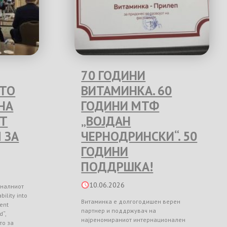
70 ГОДИНИ
ЕТО
ВИТАМИНКА. 60
НА
ГОДИНИ МТФ
Т
„ВОЈДАН
 ЗА
ЧЕРНОДРИНСКИ“. 50
ГОДИНИ
ПОДДРШКА!
10.06.2026
оналниот
ility into
Витаминка е долгогодишен верен
ient
партнер и поддржувач на
d“,
најреномираниот интернационален
то за