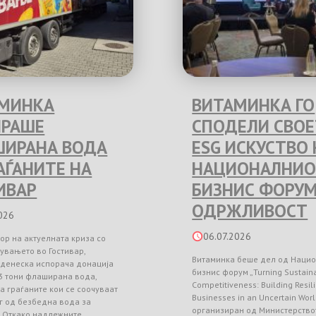
МИНКА
ВИТАМИНКА ГО
РАШЕ
СПОДЕЛИ СВО
ИРАНА ВОДА
ESG ИСКУСТВО 
РАЃАНИТЕ НА
НАЦИОНАЛНИО
ИВАР
БИЗНИС ФОРУМ
ОДРЖЛИВОСТ
026
06.07.2026
ор на актуелната криза со
увањето во Гостивар,
Витаминка беше дел од Наци
 денеска испорача донација
бизнис форум „Turning Sustainab
3 тони флаширана вода,
Competitiveness: Building Resil
а граѓаните кои се соочуваат
Businesses in an Uncertain Worl
г од безбедна вода за
организиран од Министерство
. Откако надлежните