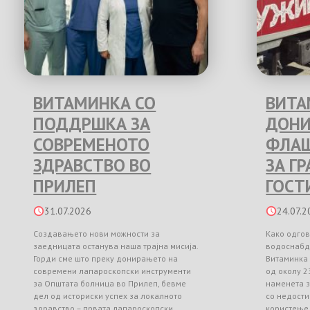
ВИТАМИНКА СО
ВИТА
ПОДДРШКА ЗА
ДОНИ
СОВРЕМЕНОТО
ФЛАШ
ЗДРАВСТВО ВО
ЗА Г
ПРИЛЕП
ГОСТ
31.07.2026
24.07.2
Создавањето нови можности за
Како одгов
заедницата останува наша трајна мисија.
водоснабд
Горди сме што преку донирањето на
Витаминка
современи лапароскопски инструменти
од околу 2
за Општата болница во Прилеп, бевме
наменета з
дел од историски успех за локалното
со недости
здравство – првата лапароскопски
користење