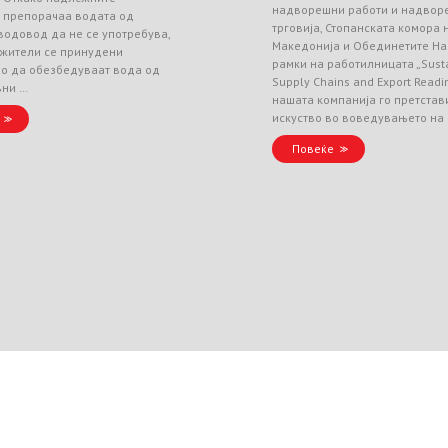
надворешни работи и надвор
и препорачаа водата од
трговија, Стопанската комора
водовод да не се употребува,
Македонија и Обединетите На
 жители се принудени
рамки на работилницата „Sust
но да обезбедуваат вода од
Supply Chains and Export Readin
вни …
нашата компанија го претстав
искуство во воведувањето на
Повеќе