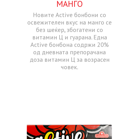
МАНГО
Новите Active бонбони со
освежителен вкус на манго се
без шеќер, збогатени со
витамин Ц и гуарана. Една
Active бонбона содржи 20%
од дневната препорачана
доза витамин Ц за возрасен
човек.