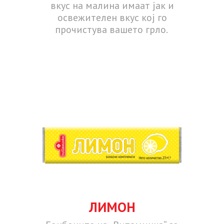
вкус на малина имаат јак и
освежителен вкус кој го
прочистува вашето грло.
ЛИМОН