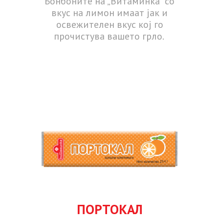
Бонбоните на „Витаминка“ со
вкус на лимон имаат јак и
освежителен вкус кој го
прочистува вашето грло.
ПОРТОКАЛ