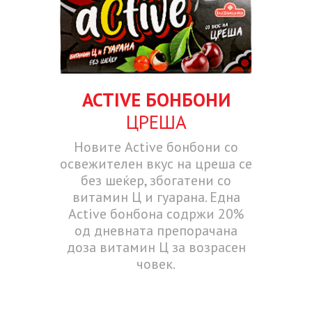
ACTIVE БОНБОНИ
ЦРЕША
Новите Active бонбони со
освежителен вкус на цреша се
без шеќер, збогатени со
витамин Ц и гуарана. Една
Active бонбона содржи 20%
од дневната препорачана
доза витамин Ц за возрасен
човек.