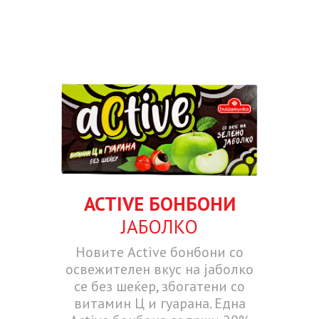
ACTIVE БОНБОНИ
ЈАБОЛКО
Новите Active бонбони со
освежителен вкус на јаболко
се без шеќер, збогатени со
витамин Ц и гуарана. Една