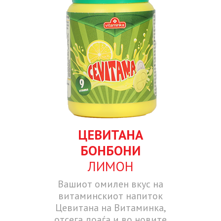
ЦЕВИТАНА
БОНБОНИ
ЛИМОН
Вашиот омилен вкус на
витаминскиот напиток
Цевитана на Витаминка,
отсега доаѓа и во новите