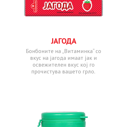
ЈАГОДА
Бонбоните на „Витаминка“ со
вкус на јагода имаат јак и
освежителен вкус кој го
прочистува вашето грло.