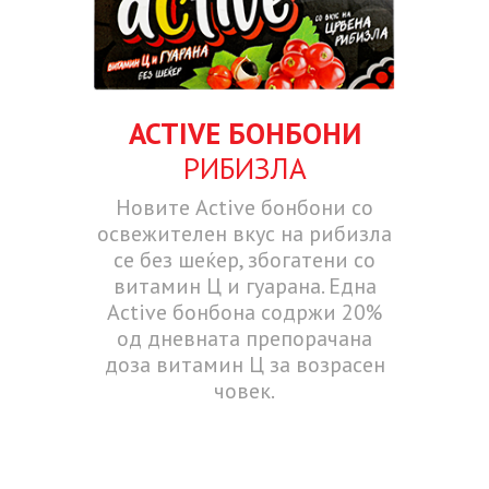
ACTIVE БОНБОНИ
РИБИЗЛА
Новите Active бонбони со
освежителен вкус на рибизла
се без шеќер, збогатени со
витамин Ц и гуарана. Една
Active бонбона содржи 20%
од дневната препорачана
доза витамин Ц за возрасен
човек.