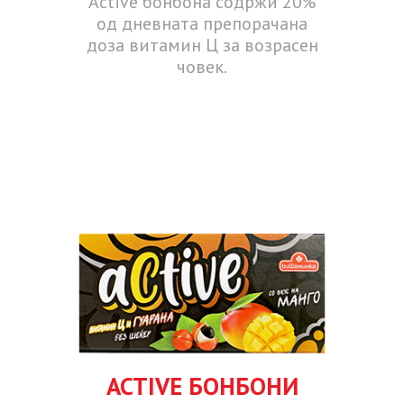
Active бонбона содржи 20%
од дневната препорачана
доза витамин Ц за возрасен
човек.
ACTIVE БОНБОНИ